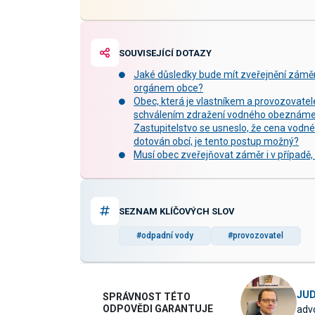
SOUVISEJÍCÍ DOTAZY
Jaké důsledky bude mít zveřejnění zám
orgánem obce?
Obec, která je vlastníkem a provozovat
schválením zdražení vodného obeznámeni
Zastupitelstvo se usneslo, že cena vodn
dotován obcí, je tento postup možný?
Musí obec zveřejňovat záměr i v případě, 
SEZNAM KLÍČOVÝCH SLOV
#odpadní vody
#provozovatel
JUD
SPRÁVNOST TÉTO
ODPOVĚDI GARANTUJE
advo