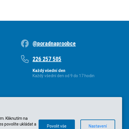
@poradnaproobce
226 257 505
Každý všední den
Každý všední den od 9 do 17 hodin
ím. Kliknutím na
es povolíte ukládat a
Povolit vše
Nastavení