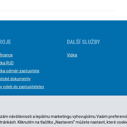
ROJE
DALŠÍ SLUŽBY
finance
Videa
čka RUD
čka odměn zastupitele
tické dokumenty
y voleb do zastupitelstev
nalýzám návštěvnosti a lepšímu marketingu vyhovujícímu Vašim preferenc
stránkách. Kliknutím na tlačítko „Nastavení“ můžete nastavit, které cooki
ky
|
Zásady ochrany osobních údajů
.