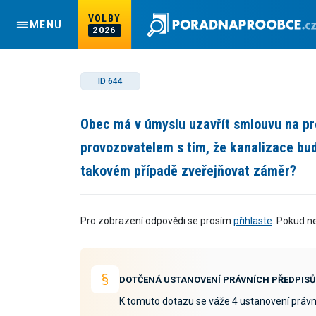
VOLBY
MENU
2026
ID 644
Obec má v úmyslu uzavřít smlouvu na pr
provozovatelem s tím, že kanalizace bude
takovém případě zveřejňovat záměr?
Pro zobrazení odpovědi se prosím
přihlaste
. Pokud n
DOTČENÁ USTANOVENÍ PRÁVNÍCH PŘEDPISŮ
K tomuto dotazu se váže 4 ustanovení právn