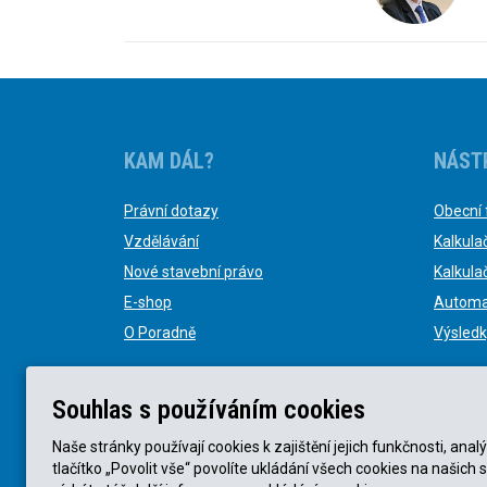
KAM DÁL?
NÁST
Právní dotazy
Obecní 
Vzdělávání
Kalkula
Nové stavební právo
Kalkula
E-shop
Automa
O Poradně
Výsledk
Souhlas s používáním cookies
Naše stránky používají cookies k zajištění jejich funkčnosti, a
tlačítko „Povolit vše“ povolíte ukládání všech cookies na našich 
© KVB advokátní kancelář s.r.o. 2025 |
Obchodní podmín