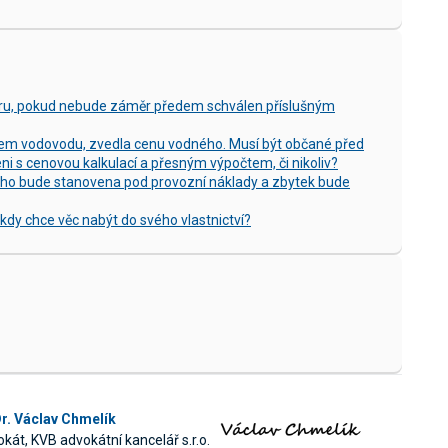
ěru, pokud nebude záměr předem schválen příslušným
elem vodovodu, zvedla cenu vodného. Musí být občané před
 s cenovou kalkulací a přesným výpočtem, či nikoliv?
ého bude stanovena pod provozní náklady a zbytek bude
kdy chce věc nabýt do svého vlastnictví?
r. Václav Chmelík
kát, KVB advokátní kancelář s.r.o.