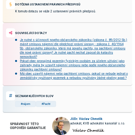
DOTČENÁ USTANOVENÍ PRÁVNÍCH PŘEDPISŮ
K tomuto dotazu se váže 2 ustanovení právních předpisů.
SOUVISEJÍCÍ DOTAZY
Je nutné s účinností nového občanského zákoníku (zákona č. 89/2012 Sb.)
měnit smlouvu nájemní dle předchozí právní úpravy - zákona č. 40/1964
Sb., občanského zákoníku, která má povahu pachtu, na pachtovní smlouvu
dle nové právní úpravy? Je nutné pacht nechat zapsat do katastru
nemovitostí?
Pokud obec pronajímá pozemky fyzickým osobám za účelem užívání jako
zahrady, měla by uzavřít nájemní smlouvu nebo podle nového občanského
zákoníku pachtovní smlouvu?
Má obec uzavřít nájemní nebo pachtovní smlouvu, pokud se nebude jednat o
zemědělsky využívaný pozemek a nebudou využívány žádné plodiny apod.?
SEZNAM KLÍČOVÝCH SLOV
#nájem
#Pacht
JUDr. Václav Chmelík
advokát, KVB advokátní kancelář s.r.o.
SPRÁVNOST TÉTO
ODPOVĚDI GARANTUJE