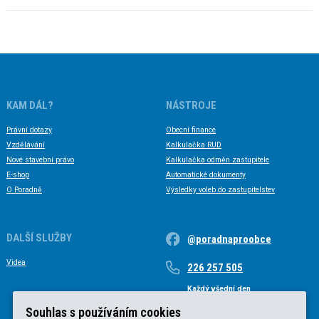
KAM DÁL?
NÁSTROJE
Právní dotazy
Obecní finance
Vzdělávání
Kalkulačka RUD
Nové stavební právo
Kalkulačka odměn zastupitele
E-shop
Automatické dokumenty
O Poradně
Výsledky voleb do zastupitelstev
DALŠÍ SLUŽBY
@poradnaproobce
Videa
226 257 505
Každý všední den
Každý všední den od 9 do 17 hodin
Souhlas s používáním cookies