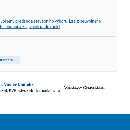
uvolněný předseda stavebního výboru. Lze z neuvolněné
ího období a za jakých podmínek?
starosta
r. Václav Chmelík
kát, KVB advokátní kancelář s.r.o.