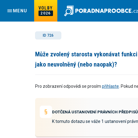
VOLBY
MENU
2026
ID 726
Může zvolený starosta vykonávat funkci 
jako neuvolněný (nebo naopak)?
Pro zobrazení odpovědi se prosím
přihlaste
. Pokud n
DOTČENÁ USTANOVENÍ PRÁVNÍCH PŘEDPISŮ
K tomuto dotazu se váže 1 ustanovení právn