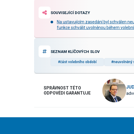
SOUVISEJÍCÍ DOTAZY
Na ustavujícím zasedání byl schválen ne
funkce schválit uvolněnou během volebn
SEZNAM KLÍČOVÝCH SLOV
#část volebního období
#neuvolněný 
JUD
SPRÁVNOST TÉTO
ODPOVĚDI GARANTUJE
advo