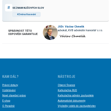
SEZNAM KLÍČOVÝCH SLOV
#Změna hlasování
JUDr. Václav Chmelík
advokát, KVB advokátní kancelář s.r.o.
SPRÁVNOST TÉTO
ODPOVĚDI GARANTUJE
KAM DÁL?
NÁSTROJE
Právní dotazy
Obecní finance
Vzdělávání
Kalkulačka RUD
Nové stavební právo
Kalkulačka odměn zastupitele
E-shop
Automatické dokumenty
O Poradně
Výsledky voleb do zastupitelstev