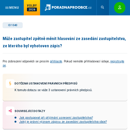
VOLBY
MENU
2026
ID 1040
Může zastupitel zpětně měnit hlasování ze zasedání zastupitelstva,
ze kterého byl vyhotoven zápis?
Pro zobrazení odpovědi se prosím
přihlaste
. Pokud nemáte přihlašovací údaje,
registrujte
se
.
DOTČENÁ USTANOVENÍ PRÁVNÍCH PŘEDPISŮ
K tomuto dotazu se váže 3 ustanovení právních předpisů.
SOUVISEJÍCÍ DOTAZY
Jak postupovat při přijímání usnesení zastupitelstva?
Jaký je právní význam zápisu ze zasedání zastupitelstva obce?