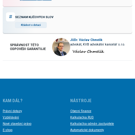
SEZNAM KLÍČOVÝCH SLOV
#žádost o dotaci
JUDr. Václav Chmelík
advokát, KVB advokátní kancelář s.r.o.
SPRÁVNOST TÉTO
ODPOVĚDI GARANTUJE
KAM DÁL?
NÁSTROJE
Právní dotazy
Obecní finance
Vzdělávání
Kalkulačka RUD
Nové stavební právo
Kalkulačka odměn zastupitele
E-shop
Automatické dokumenty