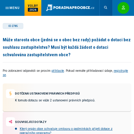
VOLBY
MENU
2026
ID 2785
Může starosta obce (jedná se o obec bez rady) požádat o dotaci bez
souhlasu zastupitelstva? Musí být každá žádost o dotaci
schvalována zastupitelstvem obce?
Pro zobrazení odpovědi se prosím
přihlaste
. Pokud nemáte přihlašovací údaje,
registrujte
se
.
DOTČENÁ USTANOVENÍ PRÁVNÍCH PŘEDPISŮ
K tomuto dotazu se váže 2 ustanovení právních předpisů.
SOUVISEJÍCÍ DOTAZY
Který orgán obce schvaluje smlouvu o podmínkách přijetí dotace z
operačního programu?