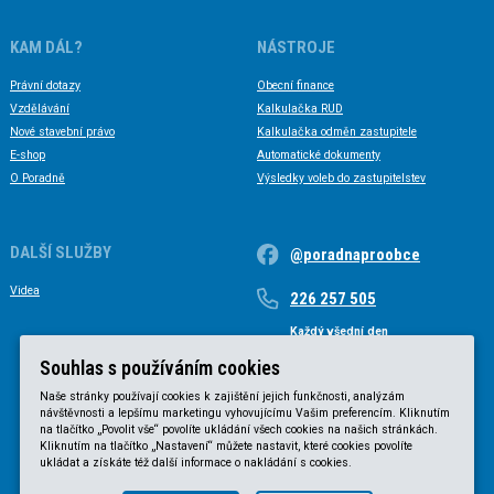
KAM DÁL?
NÁSTROJE
Právní dotazy
Obecní finance
Vzdělávání
Kalkulačka RUD
Nové stavební právo
Kalkulačka odměn zastupitele
E-shop
Automatické dokumenty
O Poradně
Výsledky voleb do zastupitelstev
DALŠÍ SLUŽBY
@poradnaproobce
Videa
226 257 505
Každý všední den
Každý všední den od 9 do 17 hodin
Souhlas s používáním cookies
Naše stránky používají cookies k zajištění jejich funkčnosti, analýzám
návštěvnosti a lepšímu marketingu vyhovujícímu Vašim preferencím. Kliknutím
na tlačítko „Povolit vše“ povolíte ukládání všech cookies na našich stránkách.
Kliknutím na tlačítko „Nastavení“ můžete nastavit, které cookies povolíte
ukládat a získáte též další informace o nakládání s cookies.