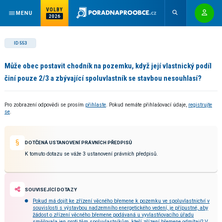
VOLBY
MENU
2026
ID 553
Může obec postavit chodník na pozemku, když její vlastnický podíl
činí pouze 2/3 a zbývající spoluvlastník se stavbou nesouhlasí?
Pro zobrazení odpovědi se prosím
přihlaste
. Pokud nemáte přihlašovací údaje,
registrujte
se
.
DOTČENÁ USTANOVENÍ PRÁVNÍCH PŘEDPISŮ
K tomuto dotazu se váže 3 ustanovení právních předpisů.
SOUVISEJÍCÍ DOTAZY
Pokud má dojít ke zřízení věcného břemene k pozemku ve spoluvlastnictví v
souvislosti s výstavbou nadzemního energetického vedení, je přípustné, aby
žádost o zřízení věcného břemene podávaná u vyvlastňovacího úřadu
směřovala jen proti těm spoluvlastníkům, kteří zřízení břemene odmítají? V