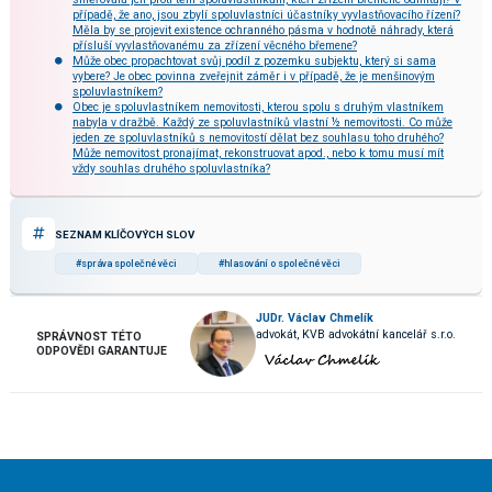
případě, že ano, jsou zbylí spoluvlastníci účastníky vyvlastňovacího řízení?
Měla by se projevit existence ochranného pásma v hodnotě náhrady, která
přísluší vyvlastňovanému za zřízení věcného břemene?
Může obec propachtovat svůj podíl z pozemku subjektu, který si sama
vybere? Je obec povinna zveřejnit záměr i v případě, že je menšinovým
spoluvlastníkem?
Obec je spoluvlastníkem nemovitosti, kterou spolu s druhým vlastníkem
nabyla v dražbě. Každý ze spoluvlastníků vlastní ½ nemovitosti. Co může
jeden ze spoluvlastníků s nemovitostí dělat bez souhlasu toho druhého?
Může nemovitost pronajímat, rekonstruovat apod., nebo k tomu musí mít
vždy souhlas druhého spoluvlastníka?
SEZNAM KLÍČOVÝCH SLOV
#správa společné věci
#hlasování o společné věci
JUDr. Václav Chmelík
advokát, KVB advokátní kancelář s.r.o.
SPRÁVNOST TÉTO
ODPOVĚDI GARANTUJE