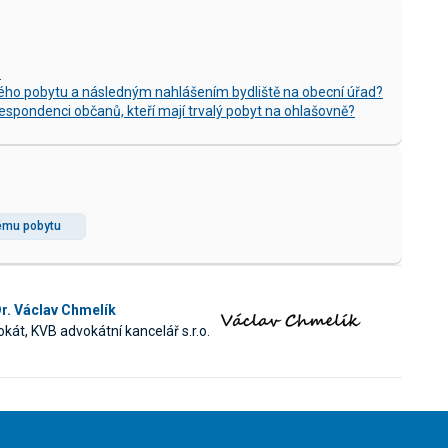
?
alého pobytu a následným nahlášením bydliště na obecní úřad?
spondenci občanů, kteří mají trvalý pobyt na ohlašovně?
lému pobytu
r. Václav Chmelík
kát, KVB advokátní kancelář s.r.o.