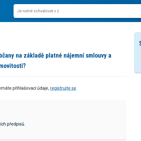
občany na základě platné nájemní smlouvy a
movitosti?
emáte přihlašovací údaje,
registrujte se
.
ích předpisů.