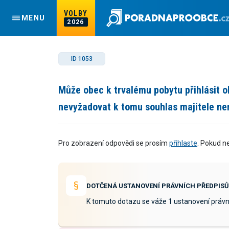
VOLBY
MENU
2026
ID 1053
Může obec k trvalému pobytu přihlásit 
nevyžadovat k tomu souhlas majitele ne
Pro zobrazení odpovědi se prosím
přihlaste
. Pokud n
DOTČENÁ USTANOVENÍ PRÁVNÍCH PŘEDPISŮ
K tomuto dotazu se váže 1 ustanovení právn