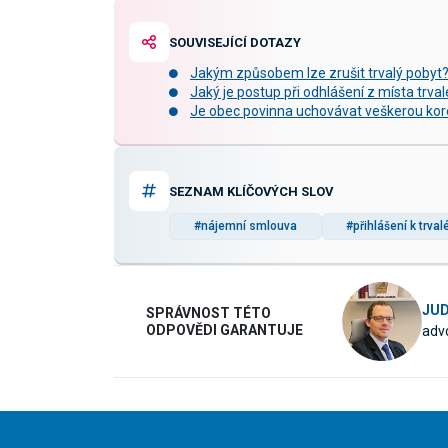
SOUVISEJÍCÍ DOTAZY
Jakým způsobem lze zrušit trvalý pobyt
Jaký je postup při odhlášení z místa trv
Je obec povinna uchovávat veškerou kore
SEZNAM KLÍČOVÝCH SLOV
#nájemní smlouva
#přihlášení k trva
JUD
SPRÁVNOST TÉTO
ODPOVĚDI GARANTUJE
advo