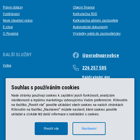
Právní dotazy
Obecní finance
Vzdělávání
Kalkulačka RUD
Nové stavební právo
Kalkulačka odměn zastupitele
E-shop
Automatické dokumenty
O Poradně
Výsledky voleb do zastupitelstev
DALŠÍ SLUŽBY
@poradnaproobce
Videa
226 257 505
Každý všední den
Každý všední den od 9 do 17 hodin
Souhlas s používáním cookies
Naše stránky používají cookies k zajištění jejich funkčnosti, analýzám
návštěvnosti a lepšímu marketingu vyhovujícímu Vašim preferencím. Kliknutím
na tlačítko „Povolit vše“ povolíte ukládání všech cookies na našich stránkách.
Kliknutím na tlačítko „Nastavení“ můžete nastavit, které cookies povolíte
ukládat a získáte též další informace o nakládání s cookies.
Povolit vše
Nastavení
© KVB advokátní kancelář s.r.o. 2025 |
Obchodní podmínky
|
Zásady ochrany osobních údajů
.