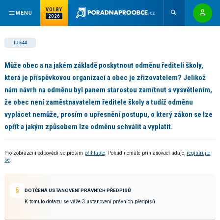
VOLBY
MENU
2026
ID 544
Může obec a na jakém základě poskytnout odměnu řediteli školy,
která je příspěvkovou organizací a obec je zřizovatelem? Jelikož
nám návrh na odměnu byl panem starostou zamítnut s vysvětlením,
že obec není zaměstnavatelem ředitele školy a tudíž odměnu
vyplácet nemůže, prosím o upřesnění postupu, o který zákon se lze
opřít a jakým způsobem lze odměnu schválit a vyplatit.
Pro zobrazení odpovědi se prosím
přihlaste
. Pokud nemáte přihlašovací údaje,
registrujte
se
.
DOTČENÁ USTANOVENÍ PRÁVNÍCH PŘEDPISŮ
K tomuto dotazu se váže 3 ustanovení právních předpisů.