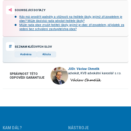
SOUVISEJÍCÍ DOTAZY
Kdo má prověřit podněty a stížnosti na ředitele školy, jejímž zřizovatelem je
obec? Může školská rada odvolat ředitele školy?
Může rada obce zrušit řediteli školy, jejímž je obec zřizovatelem, příplatek za
vedení bez schválení zastupitelstva obce?
SEZNAM KLÍČOVÝCH SLOV
#odměna
#škola
JUDr. Václav Chmelík
advokát, KVB advokátní kancelář s.r.o.
SPRÁVNOST TÉTO
ODPOVĚDI GARANTUJE
KAM DÁL?
NÁSTROJE