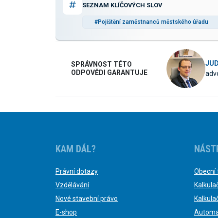
SEZNAM KLÍČOVÝCH SLOV
#Pojištění zaměstnanců městského úřadu
JUD
SPRÁVNOST TÉTO
ODPOVĚDI GARANTUJE
advo
KAM DÁL?
NÁST
Právní dotazy
Obecní 
Vzdělávání
Kalkula
Nové stavební právo
Kalkula
E-shop
Automa