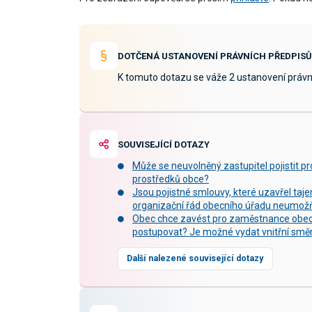
DOTČENÁ USTANOVENÍ PRÁVNÍCH PŘEDPISŮ
K tomuto dotazu se váže 2 ustanovení právn
SOUVISEJÍCÍ DOTAZY
Může se neuvolněný zastupitel pojistit pr
prostředků obce?
Jsou pojistné smlouvy, které uzavřel taj
organizační řád obecního úřadu neumožňu
Obec chce zavést pro zaměstnance obecní
postupovat? Je možné vydat vnitřní smě
Další nalezené související dotazy