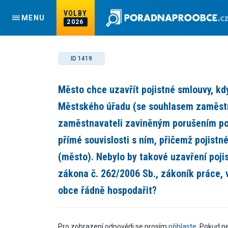
VOLBY
MENU
2026
ID 1419
Město chce uzavřít pojistné smlouvy, k
Městského úřadu (se souhlasem zaměst
zaměstnavateli zaviněným porušením pov
přímé souvislosti s ním, přičemž pojist
(město). Nebylo by takové uzavření poji
zákona č. 262/2006 Sb., zákoník práce, v
obce řádně hospodařit?
Pro zobrazení odpovědi se prosím
přihlaste
. Pokud n