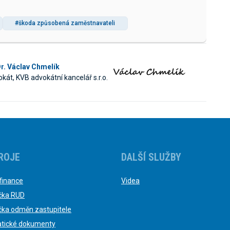
#škoda způsobená zaměstnavateli
r. Václav Chmelík
kát, KVB advokátní kancelář s.r.o.
ROJE
DALŠÍ SLUŽBY
finance
Videa
čka RUD
čka odměn zastupitele
tické dokumenty