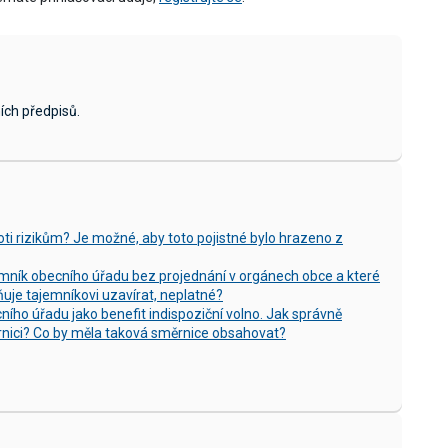
ích předpisů.
oti rizikům? Je možné, aby toto pojistné bylo hrazeno z
emník obecního úřadu bez projednání v orgánech obce a které
je tajemníkovi uzavírat, neplatné?
ho úřadu jako benefit indispoziční volno. Jak správně
rnici? Co by měla taková směrnice obsahovat?