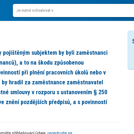
dy pojištěným subjektem by byli zaměstnanci
nanců), a to na škodu způsobenou
inností při plnění pracovních úkolů nebo v
né by hradil za zaměstnance zaměstnavatel
stné smlouvy v rozporu s ustanovením § 250
e znění pozdějších předpisů, a s povinností
emáte přihlašovací údaje,
registrujte se
.