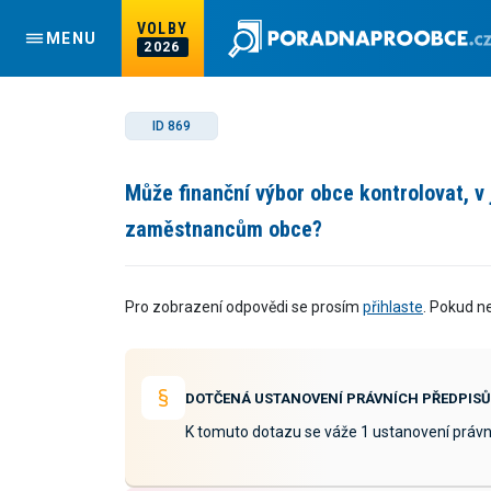
VOLBY
MENU
2026
ID 869
Může finanční výbor obce kontrolovat, v
zaměstnancům obce?
Pro zobrazení odpovědi se prosím
přihlaste
. Pokud n
DOTČENÁ USTANOVENÍ PRÁVNÍCH PŘEDPISŮ
K tomuto dotazu se váže 1 ustanovení právn