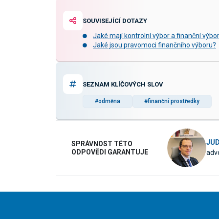
SOUVISEJÍCÍ DOTAZY
Jaké mají kontrolní výbor a finanční výb
Jaké jsou pravomoci finančního výboru?
SEZNAM KLÍČOVÝCH SLOV
#odměna
#finanční prostředky
JUD
SPRÁVNOST TÉTO
ODPOVĚDI GARANTUJE
advo