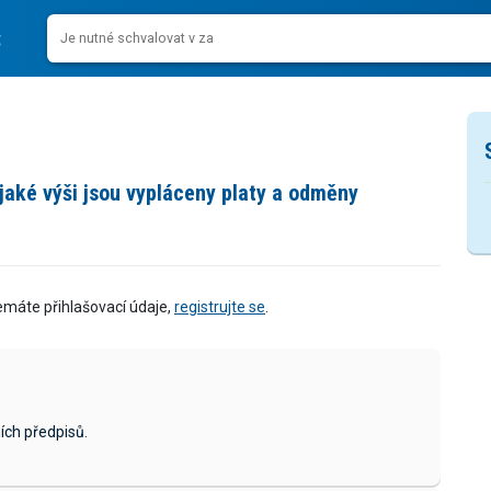
 jaké výši jsou vypláceny platy a odměny
emáte přihlašovací údaje,
registrujte se
.
ích předpisů.