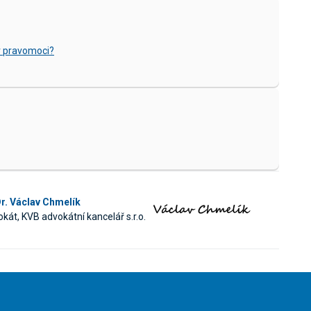
or pravomoci?
r. Václav Chmelík
kát, KVB advokátní kancelář s.r.o.