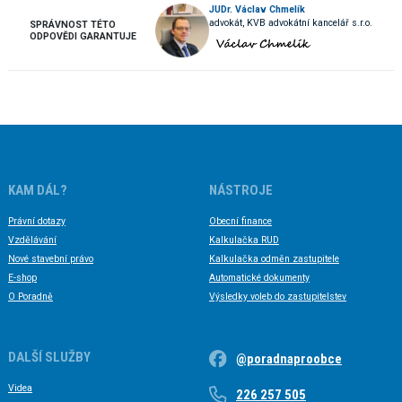
JUDr. Václav Chmelík
advokát, KVB advokátní kancelář s.r.o.
SPRÁVNOST TÉTO
ODPOVĚDI GARANTUJE
KAM DÁL?
NÁSTROJE
Právní dotazy
Obecní finance
Vzdělávání
Kalkulačka RUD
Nové stavební právo
Kalkulačka odměn zastupitele
E-shop
Automatické dokumenty
O Poradně
Výsledky voleb do zastupitelstev
DALŠÍ SLUŽBY
@poradnaproobce
Videa
226 257 505