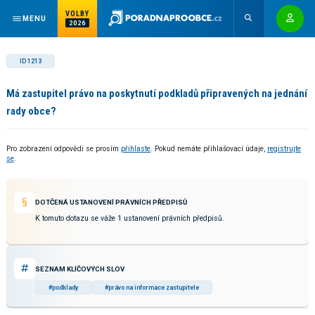
VOLBY
MENU
2026
ID 1213
Má zastupitel právo na poskytnutí podkladů připravených na jednání
rady obce?
Pro zobrazení odpovědi se prosím
přihlaste
. Pokud nemáte přihlašovací údaje,
registrujte
se
.
DOTČENÁ USTANOVENÍ PRÁVNÍCH PŘEDPISŮ
K tomuto dotazu se váže 1 ustanovení právních předpisů.
SEZNAM KLÍČOVÝCH SLOV
#podklady
#právo na informace zastupitele