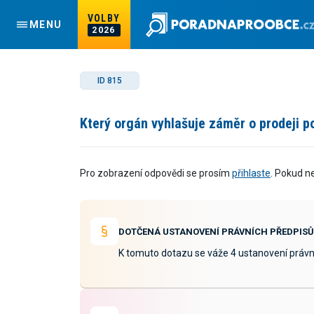
VOLBY
MENU
2026
ID 815
Který orgán vyhlašuje záměr o prodeji 
Pro zobrazení odpovědi se prosím
přihlaste
. Pokud n
DOTČENÁ USTANOVENÍ PRÁVNÍCH PŘEDPISŮ
K tomuto dotazu se váže 4 ustanovení právn