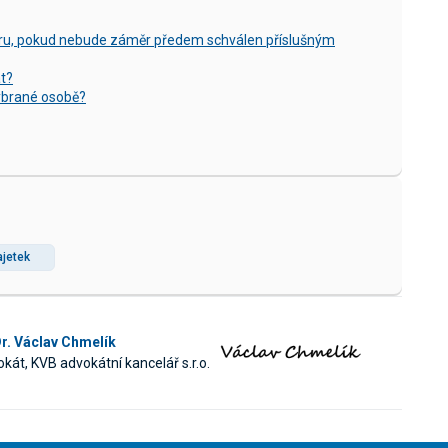
ěru, pokud nebude záměr předem schválen příslušným
t?
ybrané osobě?
jetek
r. Václav Chmelík
kát, KVB advokátní kancelář s.r.o.