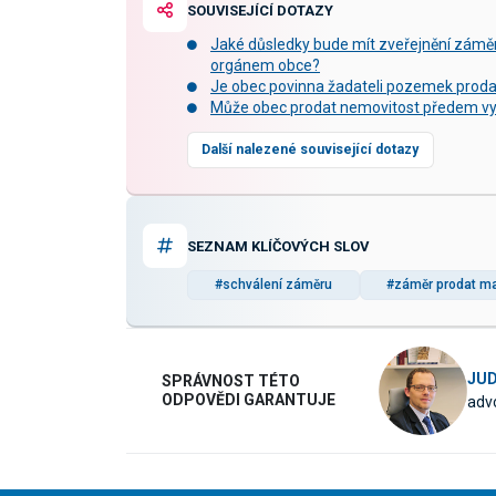
SOUVISEJÍCÍ DOTAZY
Jaké důsledky bude mít zveřejnění zám
orgánem obce?
Je obec povinna žadateli pozemek proda
Může obec prodat nemovitost předem v
Další nalezené související dotazy
SEZNAM KLÍČOVÝCH SLOV
#schválení záměru
#záměr prodat ma
JUD
SPRÁVNOST TÉTO
ODPOVĚDI GARANTUJE
advo