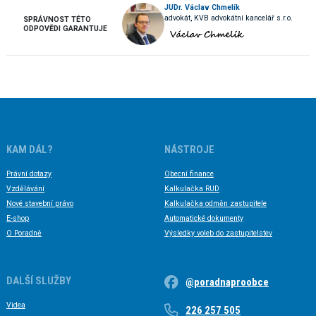
JUDr. Václav Chmelík
advokát, KVB advokátní kancelář s.r.o.
SPRÁVNOST TÉTO
ODPOVĚDI GARANTUJE
KAM DÁL?
NÁSTROJE
Právní dotazy
Obecní finance
Vzdělávání
Kalkulačka RUD
Nové stavební právo
Kalkulačka odměn zastupitele
E-shop
Automatické dokumenty
O Poradně
Výsledky voleb do zastupitelstev
DALŠÍ SLUŽBY
@poradnaproobce
Videa
226 257 505