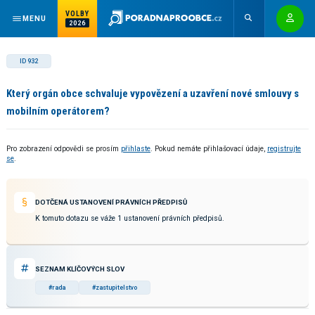
VOLBY
MENU
2026
ID 932
Který orgán obce schvaluje vypovězení a uzavření nové smlouvy s
mobilním operátorem?
Pro zobrazení odpovědi se prosím
přihlaste
. Pokud nemáte přihlašovací údaje,
registrujte
se
.
DOTČENÁ USTANOVENÍ PRÁVNÍCH PŘEDPISŮ
K tomuto dotazu se váže 1 ustanovení právních předpisů.
SEZNAM KLÍČOVÝCH SLOV
#rada
#zastupitelstvo