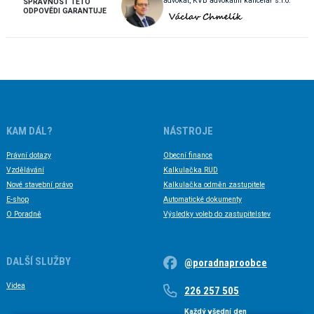
advokát, KVB advokátní kancelář s.r.o.
SPRÁVNOST TÉTO
ODPOVĚDI GARANTUJE
KAM DÁL?
NÁSTROJE
Právní dotazy
Obecní finance
Vzdělávání
Kalkulačka RUD
Nové stavební právo
Kalkulačka odměn zastupitele
E-shop
Automatické dokumenty
O Poradně
Výsledky voleb do zastupitelstev
DALŠÍ SLUŽBY
@poradnaproobce
Videa
226 257 505
Každý všední den