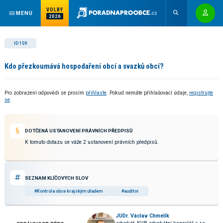
VOLBY
MENU
2026
ID 159
Kdo přezkoumává hospodaření obcí a svazků obcí?
Pro zobrazení odpovědi se prosím
přihlaste
. Pokud nemáte přihlašovací údaje,
registrujte
se
.
DOTČENÁ USTANOVENÍ PRÁVNÍCH PŘEDPISŮ
K tomuto dotazu se váže 2 ustanovení právních předpisů.
SEZNAM KLÍČOVÝCH SLOV
#Kontrola obce krajským úřadem
#auditor
JUDr. Václav Chmelík