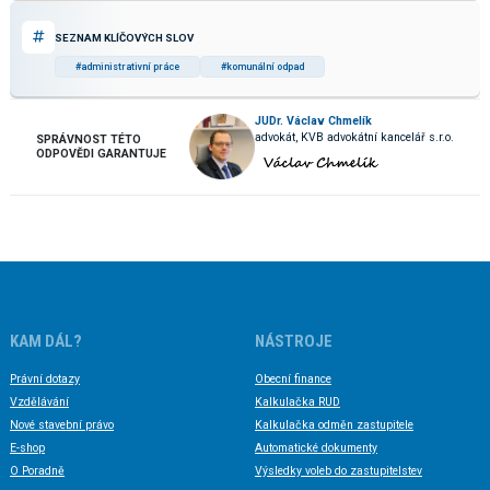
SEZNAM KLÍČOVÝCH SLOV
#administrativní práce
#komunální odpad
JUDr. Václav Chmelík
advokát, KVB advokátní kancelář s.r.o.
SPRÁVNOST TÉTO
ODPOVĚDI GARANTUJE
KAM DÁL?
NÁSTROJE
Právní dotazy
Obecní finance
Vzdělávání
Kalkulačka RUD
Nové stavební právo
Kalkulačka odměn zastupitele
E-shop
Automatické dokumenty
O Poradně
Výsledky voleb do zastupitelstev