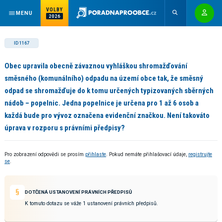
VOLBY
MENU
2026
ID 1167
Obec upravila obecně závaznou vyhláškou shromažďování
směsného (komunálního) odpadu na území obce tak, že směsný
odpad se shromažďuje do k tomu určených typizovaných sběrných
nádob – popelnic. Jedna popelnice je určena pro 1 až 6 osob a
každá bude pro vývoz označena evidenční značkou. Není takováto
úprava v rozporu s právními předpisy?
Pro zobrazení odpovědi se prosím
přihlaste
. Pokud nemáte přihlašovací údaje,
registrujte
se
.
DOTČENÁ USTANOVENÍ PRÁVNÍCH PŘEDPISŮ
K tomuto dotazu se váže 1 ustanovení právních předpisů.