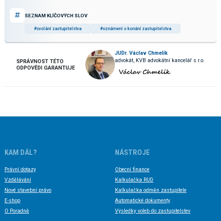
SEZNAM KLÍČOVÝCH SLOV
#svolání zastupitelstva
#oznámení o konání zastupitelstva
JUDr. Václav Chmelík
advokát, KVB advokátní kancelář s.r.o.
SPRÁVNOST TÉTO
ODPOVĚDI GARANTUJE
KAM DÁL?
NÁSTROJE
Právní dotazy
Obecní finance
Vzdělávání
Kalkulačka RUD
Nové stavební právo
Kalkulačka odměn zastupitele
E-shop
Automatické dokumenty
O Poradně
Výsledky voleb do zastupitelstev