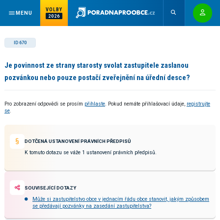
VOLBY
MENU
2026
ID 670
Je povinnost ze strany starosty svolat zastupitele zaslanou
pozvánkou nebo pouze postačí zveřejnění na úřední desce?
Pro zobrazení odpovědi se prosím
přihlaste
. Pokud nemáte přihlašovací údaje,
registrujte
se
.
DOTČENÁ USTANOVENÍ PRÁVNÍCH PŘEDPISŮ
K tomuto dotazu se váže 1 ustanovení právních předpisů.
SOUVISEJÍCÍ DOTAZY
Může si zastupitelstvo obce v jednacím řádu obce stanovit, jakým způsobem
se předávají pozvánky na zasedání zastupitelstva?