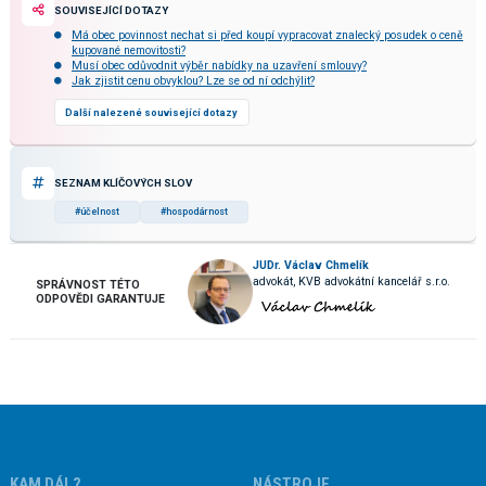
SOUVISEJÍCÍ DOTAZY
Má obec povinnost nechat si před koupí vypracovat znalecký posudek o ceně
kupované nemovitosti?
Musí obec odůvodnit výběr nabídky na uzavření smlouvy?
Jak zjistit cenu obvyklou? Lze se od ní odchýlit?
Další nalezené související dotazy
SEZNAM KLÍČOVÝCH SLOV
#účelnost
#hospodárnost
JUDr. Václav Chmelík
advokát, KVB advokátní kancelář s.r.o.
SPRÁVNOST TÉTO
ODPOVĚDI GARANTUJE
KAM DÁL?
NÁSTROJE