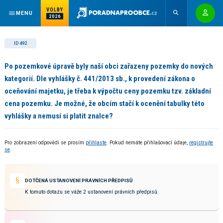
VOLBY
MENU
2026
ID 492
Po pozemkové úpravě byly naší obci zařazeny pozemky do nových
kategorií. Dle vyhlášky č. 441/2013 sb., k provedení zákona o
oceňování majetku, je třeba k výpočtu ceny pozemku tzv. základní
cena pozemku. Je možné, že obcím stačí k ocenění tabulky této
vyhlášky a nemusí si platit znalce?
Pro zobrazení odpovědi se prosím
přihlaste
. Pokud nemáte přihlašovací údaje,
registrujte
se
.
DOTČENÁ USTANOVENÍ PRÁVNÍCH PŘEDPISŮ
K tomuto dotazu se váže 2 ustanovení právních předpisů.