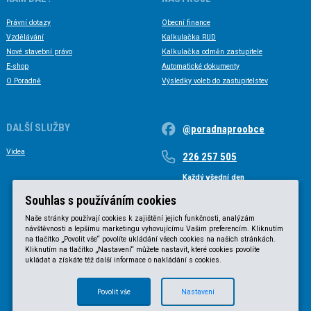
Právní dotazy
Obecní finance
Vzdělávání
Kalkulačka RUD
Nové stavební právo
Kalkulačka odměn zastupitele
E-shop
Automatické dokumenty
O Poradně
Výsledky voleb do zastupitelstev
DALŠÍ SLUŽBY
@poradnaproobce
Videa
226 257 505
Každý všední den
Každý všední den od 9 do 17 hodin
Souhlas s používáním cookies
Naše stránky používají cookies k zajištění jejich funkčnosti, analýzám
návštěvnosti a lepšímu marketingu vyhovujícímu Vašim preferencím. Kliknutím
na tlačítko „Povolit vše“ povolíte ukládání všech cookies na našich stránkách.
Kliknutím na tlačítko „Nastavení“ můžete nastavit, které cookies povolíte
ukládat a získáte též další informace o nakládání s cookies.
Povolit vše
Nastavení
© KVB advokátní kancelář s.r.o. 2025 |
Obchodní podmínky
|
Zásady ochrany osobních údajů
.