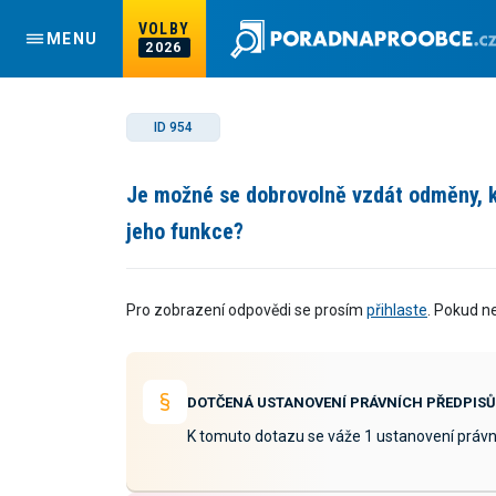
VOLBY
MENU
2026
ID 954
Je možné se dobrovolně vzdát odměny, kt
jeho funkce?
Pro zobrazení odpovědi se prosím
přihlaste
. Pokud n
DOTČENÁ USTANOVENÍ PRÁVNÍCH PŘEDPISŮ
K tomuto dotazu se váže 1 ustanovení právn