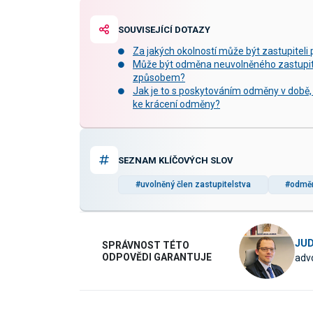
SOUVISEJÍCÍ DOTAZY
Za jakých okolností může být zastupite
Může být odměna neuvolněného zastupi
způsobem?
Jak je to s poskytováním odměny v době,
ke krácení odměny?
SEZNAM KLÍČOVÝCH SLOV
#uvolněný člen zastupitelstva
#odmě
JUD
SPRÁVNOST TÉTO
ODPOVĚDI GARANTUJE
advo