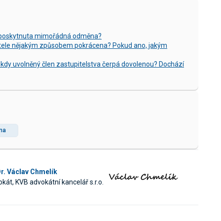
li poskytnuta mimořádná odměna?
tele nějakým způsobem pokrácena? Pokud ano, jakým
 kdy uvolněný člen zastupitelstva čerpá dovolenou? Dochází
na
r. Václav Chmelík
kát, KVB advokátní kancelář s.r.o.