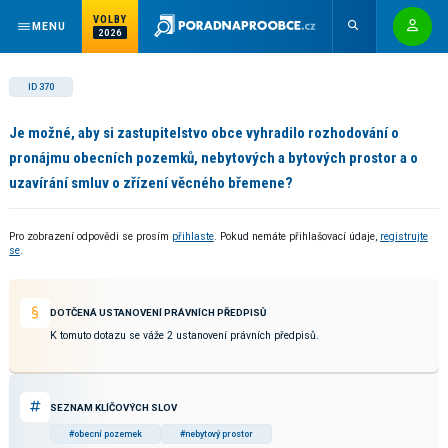
VOLBY
MENU
2026
ID 370
Je možné, aby si zastupitelstvo obce vyhradilo rozhodování o
pronájmu obecních pozemků, nebytových a bytových prostor a o
uzavírání smluv o zřízení věcného břemene?
Pro zobrazení odpovědi se prosím
přihlaste
. Pokud nemáte přihlašovací údaje,
registrujte
se
.
DOTČENÁ USTANOVENÍ PRÁVNÍCH PŘEDPISŮ
K tomuto dotazu se váže 2 ustanovení právních předpisů.
SEZNAM KLÍČOVÝCH SLOV
#obecní pozemek
#nebytový prostor