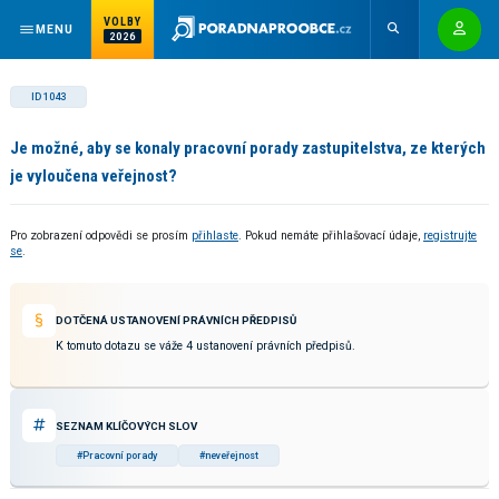
VOLBY
MENU
2026
ID 1043
Je možné, aby se konaly pracovní porady zastupitelstva, ze kterých
je vyloučena veřejnost?
Pro zobrazení odpovědi se prosím
přihlaste
. Pokud nemáte přihlašovací údaje,
registrujte
se
.
DOTČENÁ USTANOVENÍ PRÁVNÍCH PŘEDPISŮ
K tomuto dotazu se váže 4 ustanovení právních předpisů.
SEZNAM KLÍČOVÝCH SLOV
#Pracovní porady
#neveřejnost