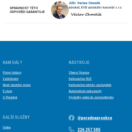
JUDr. Václav Chmelík
advokát, KVB advokátní kancelář s.r.o.
SPRÁVNOST TÉTO
ODPOVĚDI GARANTUJE
KAM DÁL?
NÁSTROJE
Právní dotazy
Obecní finance
Vzdělávání
Kalkulačka RUD
Nové stavební právo
Kalkulačka odměn zastupitele
E-shop
Automatické dokumenty
O Poradně
Výsledky voleb do zastupitelstev
DALŠÍ SLUŽBY
@poradnaproobce
Videa
226 257 505