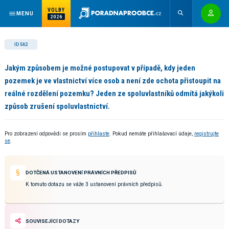
VOLBY
MENU
2026
ID 562
Jakým způsobem je možné postupovat v případě, kdy jeden
pozemek je ve vlastnictví více osob a není zde ochota přistoupit na
reálné rozdělení pozemku? Jeden ze spoluvlastníků odmítá jakýkoli
způsob zrušení spoluvlastnictví.
Pro zobrazení odpovědi se prosím
přihlaste
. Pokud nemáte přihlašovací údaje,
registrujte
se
.
DOTČENÁ USTANOVENÍ PRÁVNÍCH PŘEDPISŮ
K tomuto dotazu se váže 3 ustanovení právních předpisů.
SOUVISEJÍCÍ DOTAZY