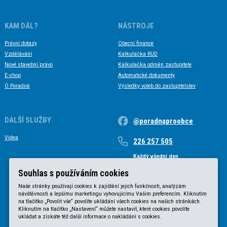
KAM DÁL?
NÁSTROJE
Právní dotazy
Obecní finance
Vzdělávání
Kalkulačka RUD
Nové stavební právo
Kalkulačka odměn zastupitele
E-shop
Automatické dokumenty
O Poradně
Výsledky voleb do zastupitelstev
DALŠÍ SLUŽBY
@poradnaproobce
Videa
226 257 505
Každý všední den
Každý všední den od 9 do 17 hodin
Souhlas s používáním cookies
Naše stránky používají cookies k zajištění jejich funkčnosti, analýzám
návštěvnosti a lepšímu marketingu vyhovujícímu Vašim preferencím. Kliknutím
na tlačítko „Povolit vše“ povolíte ukládání všech cookies na našich stránkách.
Kliknutím na tlačítko „Nastavení“ můžete nastavit, které cookies povolíte
ukládat a získáte též další informace o nakládání s cookies.