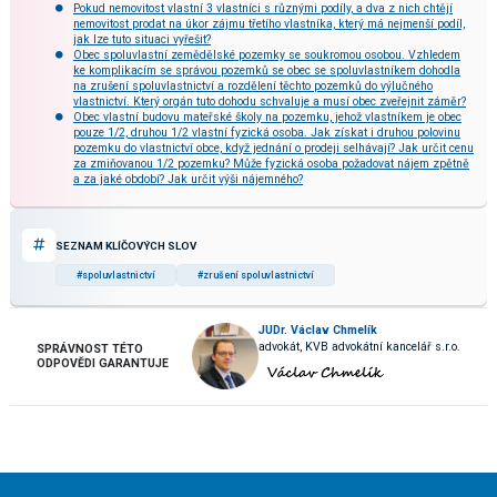
Pokud nemovitost vlastní 3 vlastníci s různými podíly, a dva z nich chtějí
nemovitost prodat na úkor zájmu třetího vlastníka, který má nejmenší podíl,
jak lze tuto situaci vyřešit?
Obec spoluvlastní zemědělské pozemky se soukromou osobou. Vzhledem
ke komplikacím se správou pozemků se obec se spoluvlastníkem dohodla
na zrušení spoluvlastnictví a rozdělení těchto pozemků do výlučného
vlastnictví. Který orgán tuto dohodu schvaluje a musí obec zveřejnit záměr?
Obec vlastní budovu mateřské školy na pozemku, jehož vlastníkem je obec
pouze 1/2, druhou 1/2 vlastní fyzická osoba. Jak získat i druhou polovinu
pozemku do vlastnictví obce, když jednání o prodeji selhávají? Jak určit cenu
za zmiňovanou 1/2 pozemku? Může fyzická osoba požadovat nájem zpětně
a za jaké období? Jak určit výši nájemného?
SEZNAM KLÍČOVÝCH SLOV
#spoluvlastnictví
#zrušení spoluvlastnictví
JUDr. Václav Chmelík
advokát, KVB advokátní kancelář s.r.o.
SPRÁVNOST TÉTO
ODPOVĚDI GARANTUJE