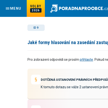
VOLBY
MENU
2026
ID 9
Jaké formy hlasování na zasedání zastup
Pro zobrazení odpovědi se prosím
přihlaste
. Pokud n
DOTČENÁ USTANOVENÍ PRÁVNÍCH PŘEDPISŮ
K tomuto dotazu se váže 2 ustanovení právn