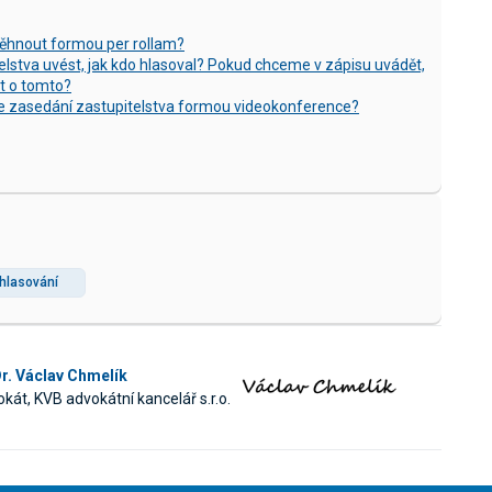
běhnout formou per rollam?
lstva uvést, jak kdo hlasoval? Pokud chceme v zápisu uvádět,
at o tomto?
ce zasedání zastupitelstva formou videokonference?
hlasování
r. Václav Chmelík
kát, KVB advokátní kancelář s.r.o.