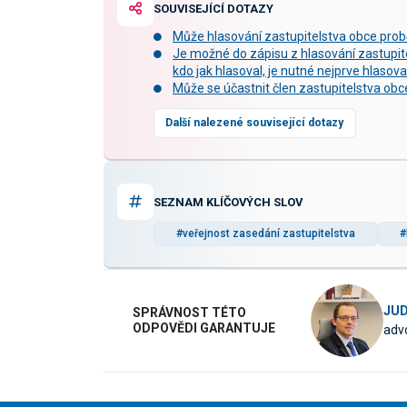
SOUVISEJÍCÍ DOTAZY
Může hlasování zastupitelstva obce pro
Je možné do zápisu z hlasování zastupite
kdo jak hlasoval, je nutné nejprve hlasov
Může se účastnit člen zastupitelstva ob
Další nalezené související dotazy
SEZNAM KLÍČOVÝCH SLOV
#veřejnost zasedání zastupitelstva
#
JUD
SPRÁVNOST TÉTO
ODPOVĚDI GARANTUJE
advo