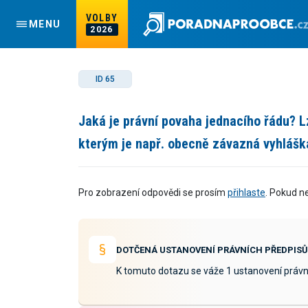
VOLBY
MENU
2026
ID 65
Jaká je právní povaha jednacího řádu? L
kterým je např. obecně závazná vyhlášk
Pro zobrazení odpovědi se prosím
přihlaste
. Pokud n
DOTČENÁ USTANOVENÍ PRÁVNÍCH PŘEDPISŮ
K tomuto dotazu se váže 1 ustanovení právn