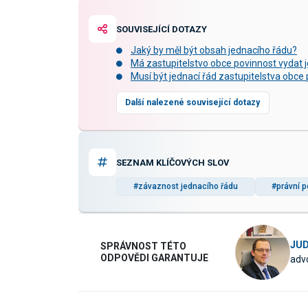
SOUVISEJÍCÍ DOTAZY
Jaký by měl být obsah jednacího řádu?
Má zastupitelstvo obce povinnost vydat 
Musí být jednací řád zastupitelstva obce
Další nalezené související dotazy
SEZNAM KLÍČOVÝCH SLOV
#závaznost jednacího řádu
#právní 
JUD
SPRÁVNOST TÉTO
ODPOVĚDI GARANTUJE
advo