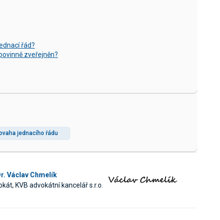
jednací řád?
 povinně zveřejněn?
povaha jednacího řádu
r. Václav Chmelík
kát, KVB advokátní kancelář s.r.o.