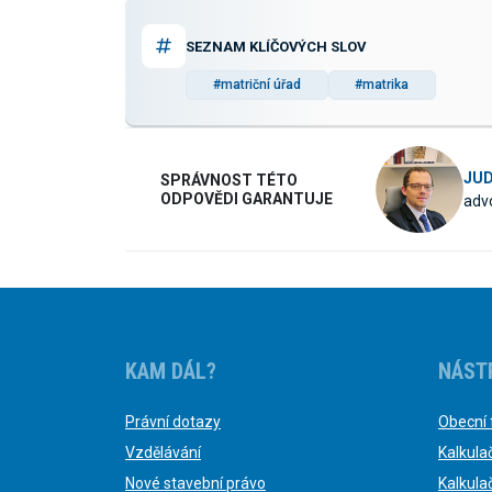
SEZNAM KLÍČOVÝCH SLOV
#matriční úřad
#matrika
JUD
SPRÁVNOST TÉTO
ODPOVĚDI GARANTUJE
advo
KAM DÁL?
NÁST
Právní dotazy
Obecní 
Vzdělávání
Kalkula
Nové stavební právo
Kalkula