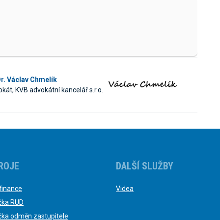
r. Václav Chmelík
kát, KVB advokátní kancelář s.r.o.
ROJE
DALŠÍ SLUŽBY
finance
Videa
čka RUD
čka odměn zastupitele