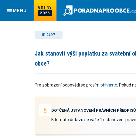
VOLBY
MENU
2026
ID 2497
Jak stanovit výši poplatku za svatební 
obce?
Pro zobrazení odpovědi se prosím
přihlaste
. Pokud n
DOTČENÁ USTANOVENÍ PRÁVNÍCH PŘEDPISŮ
K tomuto dotazu se váže 1 ustanovení právn