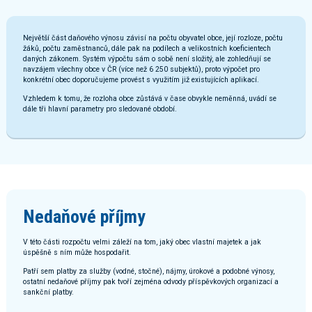
Největší část daňového výnosu závisí na počtu obyvatel obce, její rozloze, počtu
žáků, počtu zaměstnanců, dále pak na podílech a velikostních koeficientech
daných zákonem. Systém výpočtu sám o sobě není složitý, ale zohledňují se
navzájem všechny obce v ČR (více než 6 250 subjektů), proto výpočet pro
konkrétní obec doporučujeme provést s využitím již existujících aplikací.
Vzhledem k tomu, že rozloha obce zůstává v čase obvykle neměnná, uvádí se
dále tři hlavní parametry pro sledované období.
Nedaňové příjmy
V této části rozpočtu velmi záleží na tom, jaký obec vlastní majetek a jak
úspěšně s ním může hospodařit.
Patří sem platby za služby (vodné, stočné), nájmy, úrokové a podobné výnosy,
ostatní nedaňové příjmy pak tvoří zejména odvody příspěvkových organizací a
sankční platby.