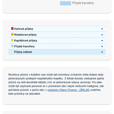
Daňové příjmy
Nedaňové příjmy
Kapitálové příjmy
Přijaté transfery
Příjmy celkem
Struktura příjmů v každém roce může být ovlivněna získáním velké dotace nebo
jednorázovým prodejem kapitálového majetku. Z tohoto důvodu sledujeme podíly
příjmů za celé desetileté období, čím se jednorázové výkyvy vyrovnají. Pro obec
může být zajímavé porovnat se s průměrem obcí stejné velikostní kategorie, zde
počítáme průměr z počtu obcí, v
produktu Obecní finance - ZÁKLAD
uvádíme
také průměry na obyvatele.