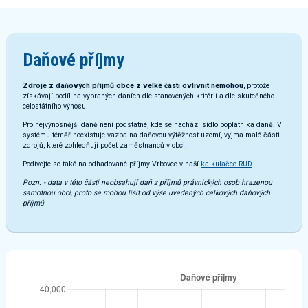
Daňové příjmy
Zdroje z daňových příjmů obce z velké části ovlivnit nemohou
, protože
získávají podíl na vybraných daních dle stanovených kritérií a dle skutečného
celostátního výnosu.
Pro nejvýnosnější daně není podstatné, kde se nachází sídlo poplatníka daně. V
systému téměř neexistuje vazba na daňovou výtěžnost území, vyjma malé části
zdrojů, které zohledňují počet zaměstnanců v obci.
Podívejte se také na odhadované příjmy Vrbovce v naší
kalkulačce RUD
.
Pozn. - data v této části neobsahují daň z příjmů právnických osob hrazenou
samotnou obcí, proto se mohou lišit od výše uvedených celkových daňových
příjmů