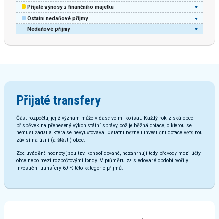
Přijaté výnosy z finančního majetku
Ostatní nedaňové příjmy
Nedaňové příjmy
Přijaté transfery
Část rozpočtu, jejíž význam může v čase velmi kolísat. Každý rok získá obec
příspěvek na přenesený výkon státní správy, což je běžná dotace, o kterou se
nemusí žádat a která se nevyúčtovává. Ostatní běžné i investiční dotace většinou
závisí na úsilí (a štěstí) obce.
Zde uváděné hodnoty jsou tzv. konsolidované, nezahrnují tedy převody mezi účty
obce nebo mezi rozpočtovými fondy. V průměru za sledované období tvořily
investiční transfery 69 % této kategorie příjmů.