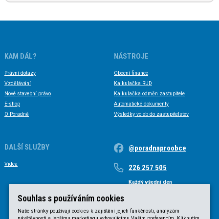
KAM DÁL?
NÁSTROJE
Právní dotazy
Obecní finance
Vzdělávání
Kalkulačka RUD
Nové stavební právo
Kalkulačka odměn zastupitele
E-shop
Automatické dokumenty
O Poradně
Výsledky voleb do zastupitelstev
DALŠÍ SLUŽBY
@poradnaproobce
Videa
226 257 505
Každý všední den
Každý všední den od 9 do 17 hodin
Souhlas s používáním cookies
Naše stránky používají cookies k zajištění jejich funkčnosti, analýzám
návštěvnosti a lepšímu marketingu vyhovujícímu Vašim preferencím. Kliknutím