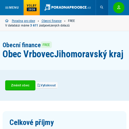
VOLBY
MENU
2026
Poradna pro obce
Obecní finance
FREE
V databázi máme
3 611
zodpovězených dotazů
Obecní finance
FREE
Obec Vrbovec
Jihomoravský kraj
Změnit obec
Vytisknout
Celkové příjmy