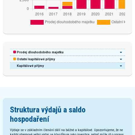
Prodej dlouhodobého majetku
Ostatní kapitálové příjmy
Kapitálové příjmy
Struktura výdajů a saldo
hospodaření
Výdaje se v základním členění dělí na běžné a kapitálové. Upozorňujeme, že ne
každý objemově velký výdaj se klasifikuje jako investice, neboť může jít o opravy.