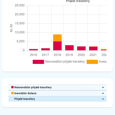
Neinvestiční přijaté transfery
Investiční dotace
Přijaté transfery