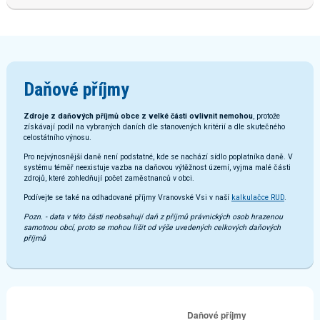
Daňové příjmy
Zdroje z daňových příjmů obce z velké části ovlivnit nemohou
, protože
získávají podíl na vybraných daních dle stanovených kritérií a dle skutečného
celostátního výnosu.
Pro nejvýnosnější daně není podstatné, kde se nachází sídlo poplatníka daně. V
systému téměř neexistuje vazba na daňovou výtěžnost území, vyjma malé části
zdrojů, které zohledňují počet zaměstnanců v obci.
Podívejte se také na odhadované příjmy Vranovské Vsi v naší
kalkulačce RUD
.
Pozn. - data v této části neobsahují daň z příjmů právnických osob hrazenou
samotnou obcí, proto se mohou lišit od výše uvedených celkových daňových
příjmů