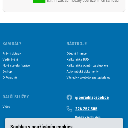
KAM DÁL?
NÁSTROJE
Právní dotazy
Obecní finance
Vzdělávání
Kalkulačka RUD
Nové stavební právo
Kalkulačka odměn zastupitele
E-shop
Automatické dokumenty
O Poradně
Výsledky voleb do zastupitelstev
DALŠÍ SLUŽBY
@poradnaproobce
Videa
226 257 505
Každý všední den
Každý všední den od 9 do 17 hodin
Souhlas s používáním cookies