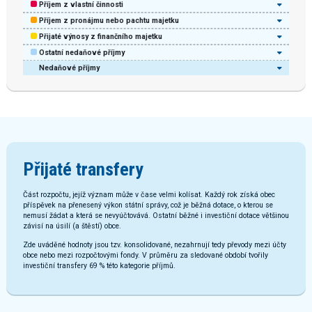
Příjem z vlastní činnosti
Příjem z pronájmu nebo pachtu majetku
Přijaté výnosy z finančního majetku
Ostatní nedaňové příjmy
Nedaňové příjmy
Přijaté transfery
Část rozpočtu, jejíž význam může v čase velmi kolísat. Každý rok získá obec
příspěvek na přenesený výkon státní správy, což je běžná dotace, o kterou se
nemusí žádat a která se nevyúčtovává. Ostatní běžné i investiční dotace většinou
závisí na úsilí (a štěstí) obce.
Zde uváděné hodnoty jsou tzv. konsolidované, nezahrnují tedy převody mezi účty
obce nebo mezi rozpočtovými fondy. V průměru za sledované období tvořily
investiční transfery 69 % této kategorie příjmů.