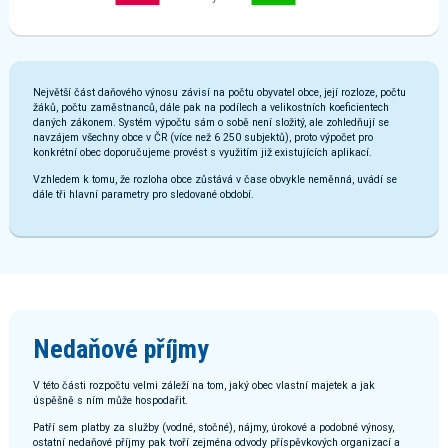
Největší část daňového výnosu závisí na počtu obyvatel obce, její rozloze, počtu
žáků, počtu zaměstnanců, dále pak na podílech a velikostních koeficientech
daných zákonem. Systém výpočtu sám o sobě není složitý, ale zohledňují se
navzájem všechny obce v ČR (více než 6 250 subjektů), proto výpočet pro
konkrétní obec doporučujeme provést s využitím již existujících aplikací.
Vzhledem k tomu, že rozloha obce zůstává v čase obvykle neměnná, uvádí se
dále tři hlavní parametry pro sledované období.
Nedaňové příjmy
V této části rozpočtu velmi záleží na tom, jaký obec vlastní majetek a jak
úspěšně s ním může hospodařit.
Patří sem platby za služby (vodné, stočné), nájmy, úrokové a podobné výnosy,
ostatní nedaňové příjmy pak tvoří zejména odvody příspěvkových organizací a