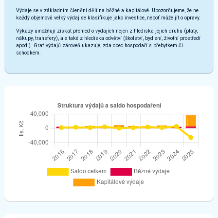
Výdaje se v základním členění dělí na běžné a kapitálové. Upozorňujeme, že ne
každý objemově velký výdaj se klasifikuje jako investice, neboť může jít o opravy.
Výkazy umožňují získat přehled o výdajích nejen z hlediska jejich druhu (platy,
nákupy, transfery), ale také z hlediska odvětví (školství, bydlení, životní prostředí
apod.). Graf výdajů zároveň ukazuje, zda obec hospodaří s přebytkem či
schodkem.