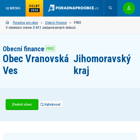
VOLBY
MENU
2026
Poradna pro obce
Obecní finance
FREE
V databázi máme
3 611
zodpovězených dotazů
Obecní finance
FREE
Obec Vranovská
Jihomoravský
Ves
kraj
Změnit obec
Vytisknout