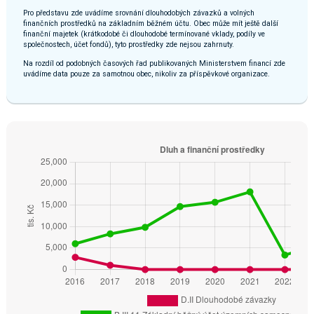
Pro představu zde uvádíme srovnání dlouhodobých závazků a volných
finančních prostředků na základním běžném účtu. Obec může mít ještě další
finanční majetek (krátkodobé či dlouhodobé termínované vklady, podíly ve
společnostech, účet fondů), tyto prostředky zde nejsou zahrnuty.
Na rozdíl od podobných časových řad publikovaných Ministerstvem financí zde
uvádíme data pouze za samotnou obec, nikoliv za příspěvkové organizace.