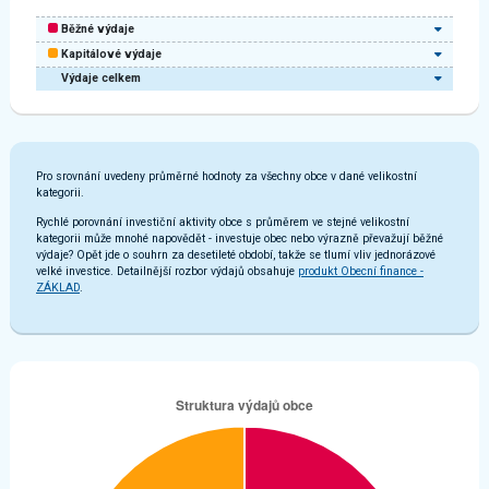
Běžné výdaje
Kapitálové výdaje
Výdaje celkem
Pro srovnání uvedeny průměrné hodnoty za všechny obce v dané velikostní
kategorii.
Rychlé porovnání investiční aktivity obce s průměrem ve stejné velikostní
kategorii může mnohé napovědět - investuje obec nebo výrazně převažují běžné
výdaje? Opět jde o souhrn za desetileté období, takže se tlumí vliv jednorázové
velké investice. Detailnější rozbor výdajů obsahuje
produkt Obecní finance -
ZÁKLAD
.