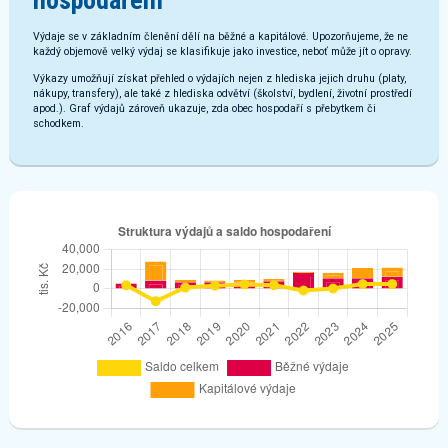
hospodaření
Výdaje se v základním členění dělí na běžné a kapitálové. Upozorňujeme, že ne
každý objemově velký výdaj se klasifikuje jako investice, neboť může jít o opravy.
Výkazy umožňují získat přehled o výdajích nejen z hlediska jejich druhu (platy,
nákupy, transfery), ale také z hlediska odvětví (školství, bydlení, životní prostředí
apod.). Graf výdajů zároveň ukazuje, zda obec hospodaří s přebytkem či
schodkem.