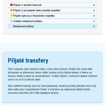
Příjem z vlastní činnosti
Příjem z pronájmu nebo pachtu majetku
Přijaté výnosy z finančního majetku
Ostatní nedaňové příjmy
Nedaňové příjmy
Přijaté transfery
Část rozpočtu, jejíž význam může v čase velmi kolísat. Každý rok získá obec
příspěvek na přenesený výkon státní správy, což je běžná dotace, o kterou se
nemusí žádat a která se nevyúčtovává. Ostatní běžné i investiční dotace většinou
závisí na úsilí (a štěstí) obce.
Zde uváděné hodnoty jsou tzv. konsolidované, nezahrnují tedy převody mezi účty
obce nebo mezi rozpočtovými fondy. V průměru za sledované období tvořily
investiční transfery 69 % této kategorie příjmů.