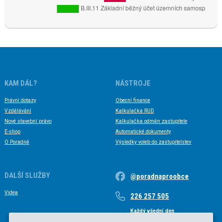
KAM DÁL?
NÁSTROJE
Právní dotazy
Obecní finance
Vzdělávání
Kalkulačka RUD
Nové stavební právo
Kalkulačka odměn zastupitele
E-shop
Automatické dokumenty
O Poradně
Výsledky voleb do zastupitelstev
DALŠÍ SLUŽBY
@poradnaproobce
Videa
226 257 505
Každý všední den
Každý všední den od 9 do 17 hodin