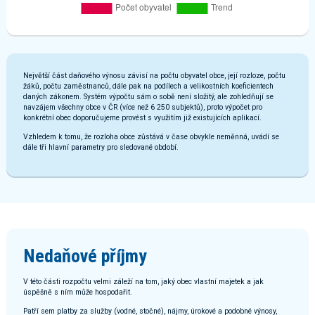
Největší část daňového výnosu závisí na počtu obyvatel obce, její rozloze, počtu
žáků, počtu zaměstnanců, dále pak na podílech a velikostních koeficientech
daných zákonem. Systém výpočtu sám o sobě není složitý, ale zohledňují se
navzájem všechny obce v ČR (více než 6 250 subjektů), proto výpočet pro
konkrétní obec doporučujeme provést s využitím již existujících aplikací.
Vzhledem k tomu, že rozloha obce zůstává v čase obvykle neměnná, uvádí se
dále tři hlavní parametry pro sledované období.
Nedaňové příjmy
V této části rozpočtu velmi záleží na tom, jaký obec vlastní majetek a jak
úspěšně s ním může hospodařit.
Patří sem platby za služby (vodné, stočné), nájmy, úrokové a podobné výnosy,