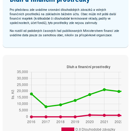
Pro představu zde uvádíme srovnání dlouhodobých závazků a volných
finančních prostředků na základním běžném účtu. Obec může mít ještě další
finanční majetek (krátkodobé či dlouhodobé termínované vklady, podíly ve
společnostech, účet fondů), tyto prostředky zde nejsou zahrnuty.
Na rozdíl od podobných časových řad publikovaných Ministerstvem financí zde
uvádíme data pouze za samotnou obec, nikoliv za příspěvkové organizace.