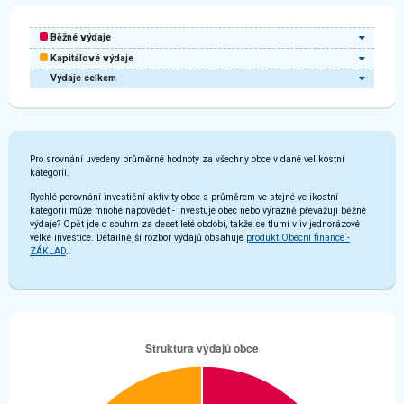
Běžné výdaje
Kapitálové výdaje
Výdaje celkem
Pro srovnání uvedeny průměrné hodnoty za všechny obce v dané velikostní
kategorii.
Rychlé porovnání investiční aktivity obce s průměrem ve stejné velikostní
kategorii může mnohé napovědět - investuje obec nebo výrazně převažují běžné
výdaje? Opět jde o souhrn za desetileté období, takže se tlumí vliv jednorázové
velké investice. Detailnější rozbor výdajů obsahuje
produkt Obecní finance -
ZÁKLAD
.