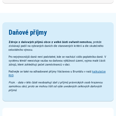
Daňové příjmy
Zdroje z daňových příjmů obce z velké části ovlivnit nemohou
, protože
získávají podíl na vybraných daních dle stanovených kritérií a dle skutečného
celostátního výnosu.
Pro nejvýnosnější daně není podstatné, kde se nachází sídlo poplatníka daně. V
systému téměř neexistuje vazba na daňovou výtěžnost území, vyjma malé části
zdrojů, které zohledňují počet zaměstnanců v obci.
Podívejte se také na odhadované příjmy Václavova u Bruntálu v naší
kalkulačce
RUD
.
Pozn. - data v této části neobsahují daň z příjmů právnických osob hrazenou
samotnou obcí, proto se mohou lišit od výše uvedených celkových daňových
příjmů