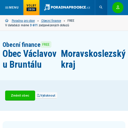
VOLBY
MENU
2026
Poradna pro obce
Obecní finance
FREE
V databázi máme
3 611
zodpovězených dotazů
Obecní finance
FREE
Obec Václavov
Moravskoslezský
u Bruntálu
kraj
Změnit obec
Vytisknout