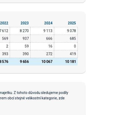
2022
2023
2024
2025
7 612
8 270
9 113
9 078
569
937
666
685
2
59
16
0
393
390
272
419
8 576
9 656
10 067
10 181
majetku. Z tohoto důvodu sledujeme podíly
em obcí stejné velikostní kategorie, zde