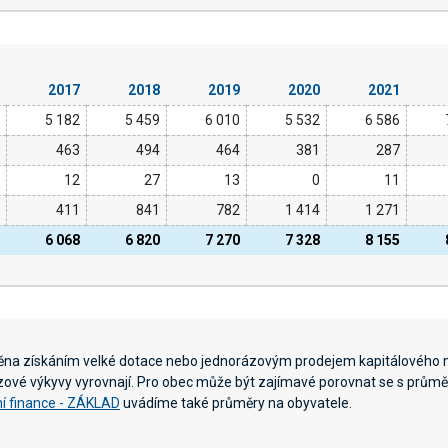
6
2017
2018
2019
2020
2021
7
5 182
5 459
6 010
5 532
6 586
5
463
494
464
381
287
3
12
27
13
0
11
1
411
841
782
1 414
1 271
6
6 068
6 820
7 270
7 328
8 155
něna získáním velké dotace nebo jednorázovým prodejem kapitálového 
ázové výkyvy vyrovnají. Pro obec může být zajímavé porovnat se s průměr
í finance - ZÁKLAD
uvádíme také průměry na obyvatele.