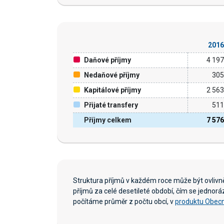
201
Daňové příjmy
4 19
Nedaňové příjmy
30
Kapitálové příjmy
2 56
Přijaté transfery
51
Příjmy celkem
7 57
Struktura příjmů v každém roce může být ovliv
příjmů za celé desetileté období, čím se jednor
počítáme průměr z počtu obcí, v
produktu Obecn