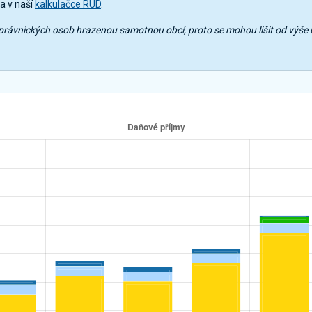
a v naší
kalkulačce RUD
.
mů právnických osob hrazenou samotnou obcí, proto se mohou lišit od výš