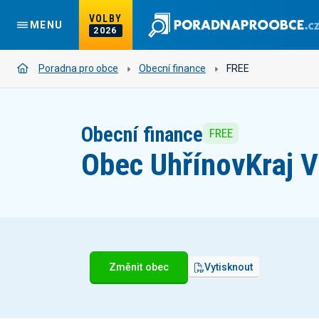
VOLBY
MENU
2026
Poradna pro obce
Obecní finance
FREE
Obecní finance
FREE
Obec Uhřínov
Kraj 
Změnit obec
Vytisknout