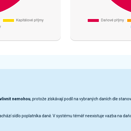
ovlivnit nemohou
, protože získávají podíl na vybraných daních dle stano
nachází sídlo poplatníka daně. V systému téměř neexistuje vazba na daň