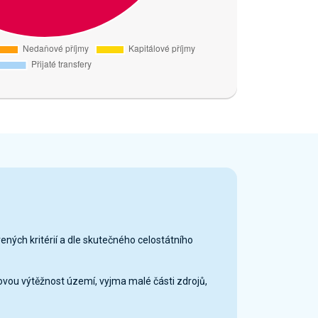
vených kritérií a dle skutečného celostátního
ovou výtěžnost území, vyjma malé části zdrojů,