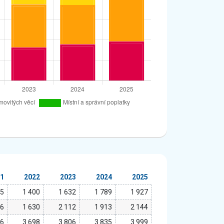
21
2022
2023
2024
2025
15
1 400
1 632
1 789
1 927
76
1 630
2 112
1 913
2 144
76
3 698
3 806
3 835
3 999