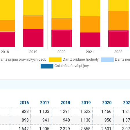
2016
2017
2018
2019
2020
20
828
1 103
1 291
1 522
1 466
1 2
898
941
948
1 138
950
1 3
1 642
1 905
2 329
2 558
2 601
3 0