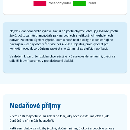
Největší část daňového výnosu závisí na počtu obyvatel obce, její rozloze, počtu
žáků, počtu zaměstnanců, dále pak na podílech a velikostních koeficientech
daných zákonem. Systém výpočtu sám o sobě není složitý, ale zohledňují se
navzájem všechny obce v ČR (více než 6 250 subjektů), proto výpočet pro
konkrétní obec doporučujeme provést s využitím již existujících aplikací.
Vzhledem k tomu, že rozloha obce zůstává v čase obvykle neměnná, uvádí se
dále tři hlavní parametry pro sledované období.
Nedaňové příjmy
V této části rozpočtu velmi záleží na tom, jaký obec vlastní majetek a jak
úspěšně s ním může hospodařit.
Patří sem platby za služby (vodné, stočné), nájmy, úrokové a podobné výnosy,