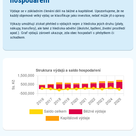
hospodaření
Výdaje se v základním členění dělí na běžné a kapitálové. Upozorňujeme, že ne
každý objemově velký výdaj se klasifikuje jako investice, neboť může jít o opravy.
Výkazy umožňují získat přehled o výdajích nejen z hlediska jejich druhu (platy,
nákupy, transfery), ale také z hlediska odvětví (školství, bydlení, životní prostředí
apod.). Graf výdajů zároveň ukazuje, zda obec hospodaří s přebytkem či
schodkem.