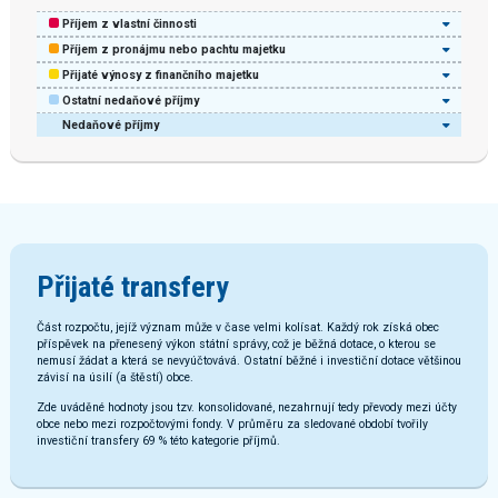
Příjem z vlastní činnosti
Příjem z pronájmu nebo pachtu majetku
Přijaté výnosy z finančního majetku
Ostatní nedaňové příjmy
Nedaňové příjmy
Přijaté transfery
Část rozpočtu, jejíž význam může v čase velmi kolísat. Každý rok získá obec
příspěvek na přenesený výkon státní správy, což je běžná dotace, o kterou se
nemusí žádat a která se nevyúčtovává. Ostatní běžné i investiční dotace většinou
závisí na úsilí (a štěstí) obce.
Zde uváděné hodnoty jsou tzv. konsolidované, nezahrnují tedy převody mezi účty
obce nebo mezi rozpočtovými fondy. V průměru za sledované období tvořily
investiční transfery 69 % této kategorie příjmů.