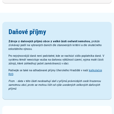
Daňové příjmy
Zdroje z daňových příjmů obce z velké části ovlivnit nemohou
, protože
získávají podíl na vybraných daních dle stanovených kritérií a dle skutečného
celostátního výnosu.
Pro nejvýnosnější daně není podstatné, kde se nachází sídlo poplatníka daně. V
systému téměř neexistuje vazba na daňovou výtěžnost území, vyjma malé části
zdrojů, které zohledňují počet zaměstnanců v obci.
Podívejte se také na odhadované příjmy Uherského Hradiště v naší
kalkulačce
RUD
.
Pozn. - data v této části neobsahují daň z příjmů právnických osob hrazenou
samotnou obcí, proto se mohou lišit od výše uvedených celkových daňových
příjmů