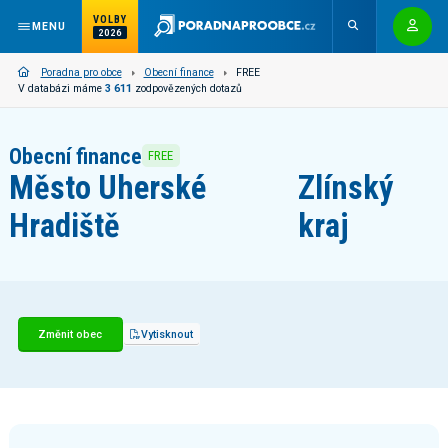
VOLBY
MENU
2026
Poradna pro obce
Obecní finance
FREE
V databázi máme
3 611
zodpovězených dotazů
Obecní finance
FREE
Město Uherské
Zlínský
Hradiště
kraj
Změnit obec
Vytisknout