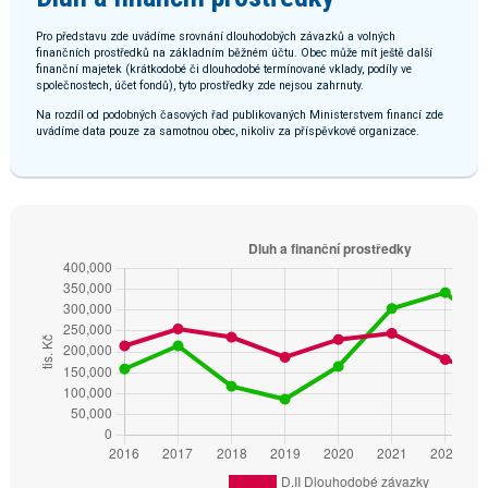
Pro představu zde uvádíme srovnání dlouhodobých závazků a volných
finančních prostředků na základním běžném účtu. Obec může mít ještě další
finanční majetek (krátkodobé či dlouhodobé termínované vklady, podíly ve
společnostech, účet fondů), tyto prostředky zde nejsou zahrnuty.
Na rozdíl od podobných časových řad publikovaných Ministerstvem financí zde
uvádíme data pouze za samotnou obec, nikoliv za příspěvkové organizace.