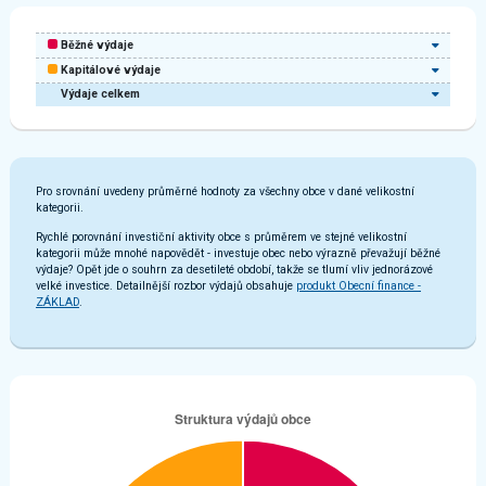
Běžné výdaje
Kapitálové výdaje
Výdaje celkem
Pro srovnání uvedeny průměrné hodnoty za všechny obce v dané velikostní
kategorii.
Rychlé porovnání investiční aktivity obce s průměrem ve stejné velikostní
kategorii může mnohé napovědět - investuje obec nebo výrazně převažují běžné
výdaje? Opět jde o souhrn za desetileté období, takže se tlumí vliv jednorázové
velké investice. Detailnější rozbor výdajů obsahuje
produkt Obecní finance -
ZÁKLAD
.