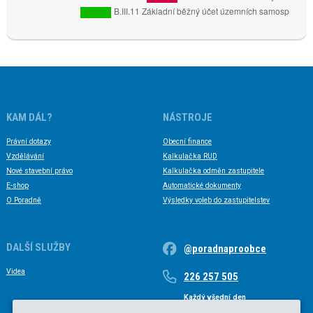
KAM DÁL?
NÁSTROJE
Právní dotazy
Obecní finance
Vzdělávání
Kalkulačka RUD
Nové stavební právo
Kalkulačka odměn zastupitele
E-shop
Automatické dokumenty
O Poradně
Výsledky voleb do zastupitelstev
DALŠÍ SLUŽBY
@poradnaproobce
Videa
226 257 505
Každý všední den
Každý všední den od 9 do 17 hodin