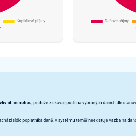
ovlivnit nemohou
, protože získávají podíl na vybraných daních dle stano
nachází sídlo poplatníka daně. V systému téměř neexistuje vazba na daň