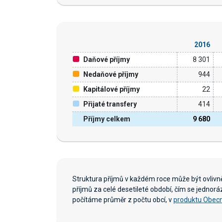
2016
Daňové příjmy
8 301
Nedaňové příjmy
944
Kapitálové příjmy
22
Přijaté transfery
414
Příjmy celkem
9 680
Struktura příjmů v každém roce může být ovliv
příjmů za celé desetileté období, čím se jednor
počítáme průměr z počtu obcí, v
produktu Obecn