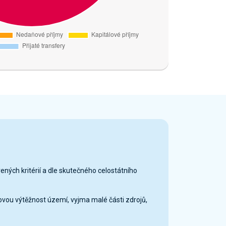
vených kritérií a dle skutečného celostátního
ovou výtěžnost území, vyjma malé části zdrojů,