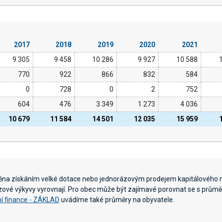
2017
2018
2019
2020
2021
9 305
9 458
10 286
9 927
10 588
770
922
866
832
584
0
728
0
2
752
604
476
3 349
1 273
4 036
10 679
11 584
14 501
12 035
15 959
něna získáním velké dotace nebo jednorázovým prodejem kapitálového 
ázové výkyvy vyrovnají. Pro obec může být zajímavé porovnat se s průměr
í finance - ZÁKLAD
uvádíme také průměry na obyvatele.