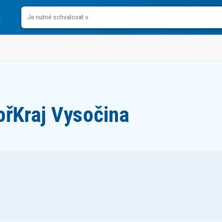
oř
Kraj Vysočina