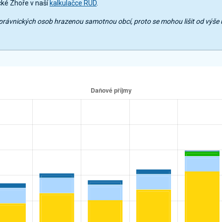
cké Zhoře v naší
kalkulačce RUD
.
mů právnických osob hrazenou samotnou obcí, proto se mohou lišit od výš