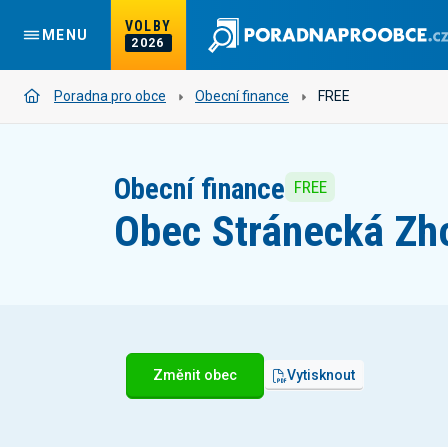
VOLBY
MENU
2026
Poradna pro obce
Obecní finance
FREE
Obecní finance
FREE
Obec Stránecká Zh
Změnit obec
Vytisknout