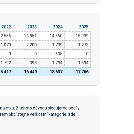
2022
2023
2024
2025
12 556
13 851
14 560
15 099
1 070
2 200
1 739
1 273
0
0
605
0
1 792
398
1 734
1 394
15 417
16 449
18 637
17 766
majetku. Z tohoto důvodu sledujeme podíly
em obcí stejné velikostní kategorie, zde