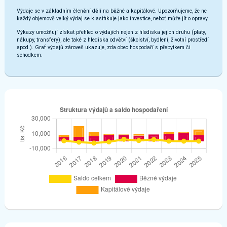
Výdaje se v základním členění dělí na běžné a kapitálové. Upozorňujeme, že ne
každý objemově velký výdaj se klasifikuje jako investice, neboť může jít o opravy.
Výkazy umožňují získat přehled o výdajích nejen z hlediska jejich druhu (platy,
nákupy, transfery), ale také z hlediska odvětví (školství, bydlení, životní prostředí
apod.). Graf výdajů zároveň ukazuje, zda obec hospodaří s přebytkem či
schodkem.