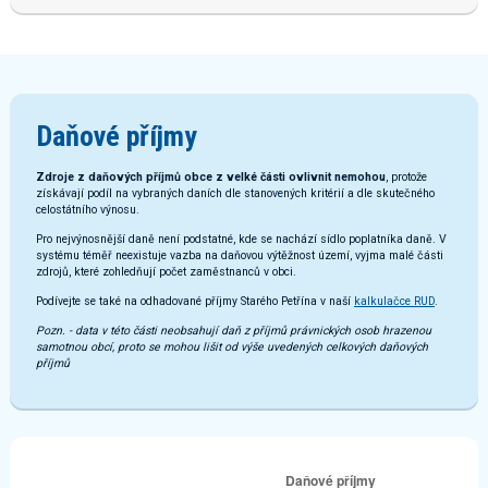
Daňové příjmy
Zdroje z daňových příjmů obce z velké části ovlivnit nemohou
, protože
získávají podíl na vybraných daních dle stanovených kritérií a dle skutečného
celostátního výnosu.
Pro nejvýnosnější daně není podstatné, kde se nachází sídlo poplatníka daně. V
systému téměř neexistuje vazba na daňovou výtěžnost území, vyjma malé části
zdrojů, které zohledňují počet zaměstnanců v obci.
Podívejte se také na odhadované příjmy Starého Petřína v naší
kalkulačce RUD
.
Pozn. - data v této části neobsahují daň z příjmů právnických osob hrazenou
samotnou obcí, proto se mohou lišit od výše uvedených celkových daňových
příjmů