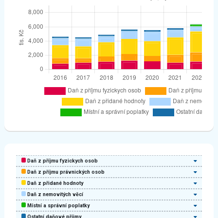
Daň z příjmu fyzickych osob
Daň z příjmu právnických osob
Daň z přidané hodnoty
Daň z nemovitých věcí
Místní a správní poplatky
Ostatní daňové příjmy