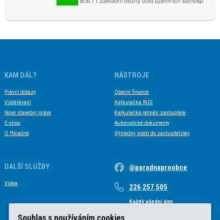
KAM DÁL?
NÁSTROJE
Právní dotazy
Obecní finance
Vzdělávání
Kalkulačka RUD
Nové stavební právo
Kalkulačka odměn zastupitele
E-shop
Automatické dokumenty
O Poradně
Výsledky voleb do zastupitelstev
DALŠÍ SLUŽBY
@poradnaproobce
Videa
226 257 505
Každý všední den
Každý všední den od 9 do 17 hodin
Souhlas s používáním cookies