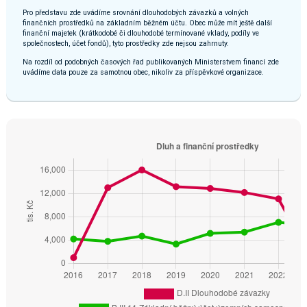
Pro představu zde uvádíme srovnání dlouhodobých závazků a volných
finančních prostředků na základním běžném účtu. Obec může mít ještě další
finanční majetek (krátkodobé či dlouhodobé termínované vklady, podíly ve
společnostech, účet fondů), tyto prostředky zde nejsou zahrnuty.
Na rozdíl od podobných časových řad publikovaných Ministerstvem financí zde
uvádíme data pouze za samotnou obec, nikoliv za příspěvkové organizace.