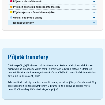
Příjem z vlastní činnosti
Příjem z pronájmu nebo pachtu majetku
Přijaté výnosy z finančního majetku
Ostatní nedaňové příjmy
Nedaňové příjmy
Přijaté transfery
Část rozpočtu, jejíž význam může v čase velmi kolísat. Každý rok získá obec
příspěvek na přenesený výkon státní správy, což je běžná dotace, o kterou se
nemusí žádat a která se nevyúčtovává. Ostatní běžné i investiční dotace většinou
závisí na úsilí (a štěstí) obce.
Zde uváděné hodnoty jsou tzv. konsolidované, nezahrnují tedy převody mezi účty
obce nebo mezi rozpočtovými fondy. V průměru za sledované období tvořily
investiční transfery 69 % této kategorie příjmů.