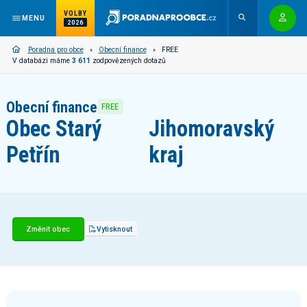
VOLBY
MENU
2026
Poradna pro obce
Obecní finance
FREE
V databázi máme
3 611
zodpovězených dotazů
Obecní finance
FREE
Obec Starý
Jihomoravský
Petřín
kraj
Změnit obec
Vytisknout