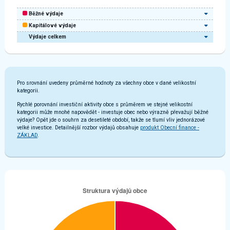
Běžné výdaje
Kapitálové výdaje
Výdaje celkem
Pro srovnání uvedeny průměrné hodnoty za všechny obce v dané velikostní
kategorii.
Rychlé porovnání investiční aktivity obce s průměrem ve stejné velikostní
kategorii může mnohé napovědět - investuje obec nebo výrazně převažují běžné
výdaje? Opět jde o souhrn za desetileté období, takže se tlumí vliv jednorázové
velké investice. Detailnější rozbor výdajů obsahuje
produkt Obecní finance -
ZÁKLAD
.