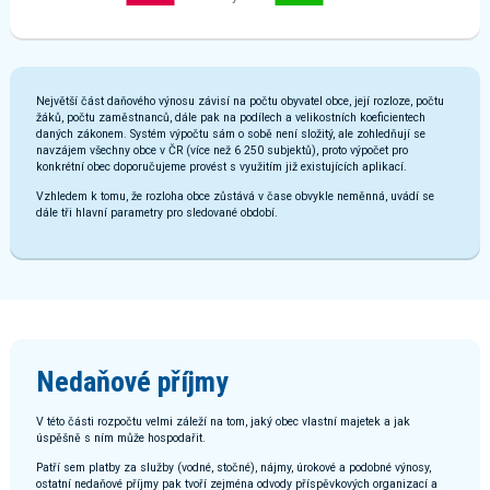
Největší část daňového výnosu závisí na počtu obyvatel obce, její rozloze, počtu
žáků, počtu zaměstnanců, dále pak na podílech a velikostních koeficientech
daných zákonem. Systém výpočtu sám o sobě není složitý, ale zohledňují se
navzájem všechny obce v ČR (více než 6 250 subjektů), proto výpočet pro
konkrétní obec doporučujeme provést s využitím již existujících aplikací.
Vzhledem k tomu, že rozloha obce zůstává v čase obvykle neměnná, uvádí se
dále tři hlavní parametry pro sledované období.
Nedaňové příjmy
V této části rozpočtu velmi záleží na tom, jaký obec vlastní majetek a jak
úspěšně s ním může hospodařit.
Patří sem platby za služby (vodné, stočné), nájmy, úrokové a podobné výnosy,
ostatní nedaňové příjmy pak tvoří zejména odvody příspěvkových organizací a