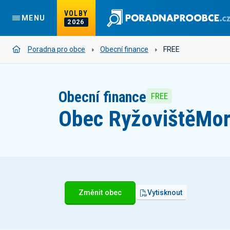
VOLBY
MENU
2026
Poradna pro obce
Obecní finance
FREE
Obecní finance
FREE
Obec Ryžoviště
Mor
Změnit obec
Vytisknout