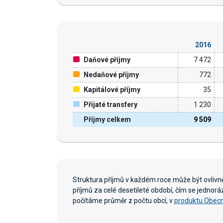
2016
Daňové příjmy
7 472
Nedaňové příjmy
772
Kapitálové příjmy
35
Přijaté transfery
1 230
Příjmy celkem
9 509
Struktura příjmů v každém roce může být ovliv
příjmů za celé desetileté období, čím se jednor
počítáme průměr z počtu obcí, v
produktu Obecn