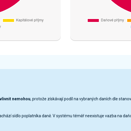
ovlivnit nemohou
, protože získávají podíl na vybraných daních dle stano
nachází sídlo poplatníka daně. V systému téměř neexistuje vazba na daň