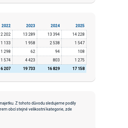
2022
2023
2024
2025
12 202
13 289
13 394
14 228
1 133
1 958
2 538
1 547
1 298
62
94
108
1 574
4 423
803
1 275
16 207
19 733
16 829
17 158
majetku. Z tohoto důvodu sledujeme podíly
em obcí stejné velikostní kategorie, zde