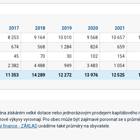
2017
2018
2019
2020
2021
8 253
9 164
10 010
9 568
10 657
674
568
1 284
824
659
45
70
30
102
154
2 382
4 488
949
3 483
1 054
11 353
14 289
12 272
13 976
12 525
něna získáním velké dotace nebo jednorázovým prodejem kapitálového 
ázové výkyvy vyrovnají. Pro obec může být zajímavé porovnat se s průměr
í finance - ZÁKLAD
uvádíme také průměry na obyvatele.