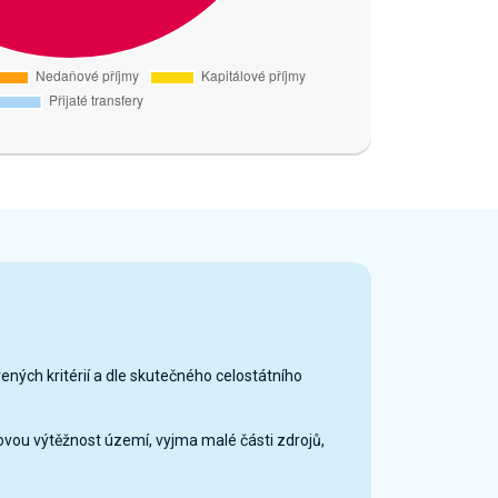
vených kritérií a dle skutečného celostátního
ovou výtěžnost území, vyjma malé části zdrojů,