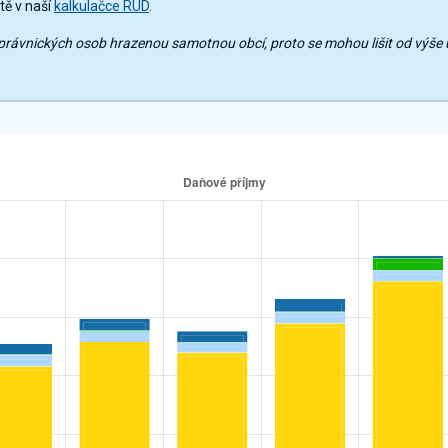
tě v naší
kalkulačce RUD
.
mů právnických osob hrazenou samotnou obcí, proto se mohou lišit od výš