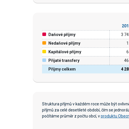
201
Daňové příjmy
3 7
Nedaňové příjmy
1
Kapitálové příjmy
6
Přijaté transfery
46
Příjmy celkem
4 2
Struktura příjmů v každém roce může být ovliv
příjmů za celé desetileté období, čím se jednor
počítáme průměr z počtu obcí, v
produktu Obecn