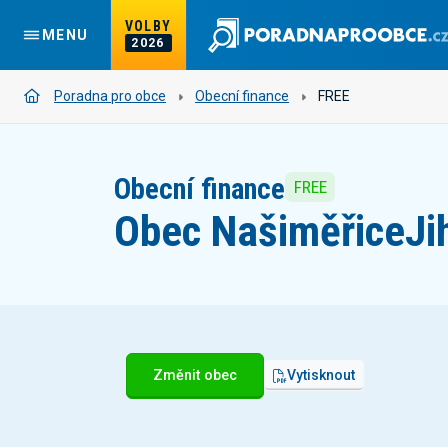
VOLBY
MENU
2026
Poradna pro obce
Obecní finance
FREE
Obecní finance
FREE
Obec Našiměřice
Ji
Změnit obec
Vytisknout