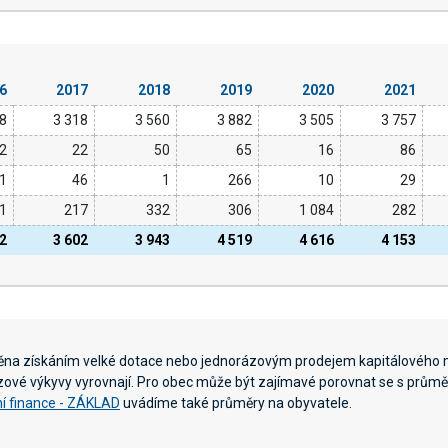
6
2017
2018
2019
2020
2021
48
3 318
3 560
3 882
3 505
3 757
2
22
50
65
16
86
1
46
1
266
10
29
1
217
332
306
1 084
282
82
3 602
3 943
4 519
4 616
4 153
něna získáním velké dotace nebo jednorázovým prodejem kapitálového 
ázové výkyvy vyrovnají. Pro obec může být zajímavé porovnat se s průměr
í finance - ZÁKLAD
uvádíme také průměry na obyvatele.