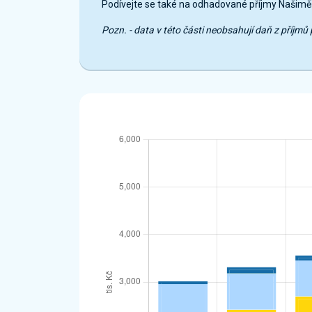
Podívejte se také na odhadované příjmy Našiměř
Pozn. - data v této části neobsahují daň z příj