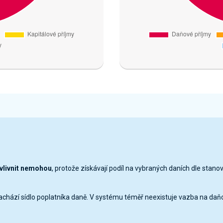
ovlivnit nemohou
, protože získávají podíl na vybraných daních dle stano
nachází sídlo poplatníka daně. V systému téměř neexistuje vazba na daň