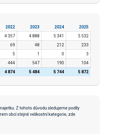
2022
2023
2024
2025
4 357
4 888
5 341
5 532
69
48
212
233
5
1
0
3
444
547
190
104
4 874
5 484
5 744
5 872
majetku. Z tohoto důvodu sledujeme podíly
em obcí stejné velikostní kategorie, zde