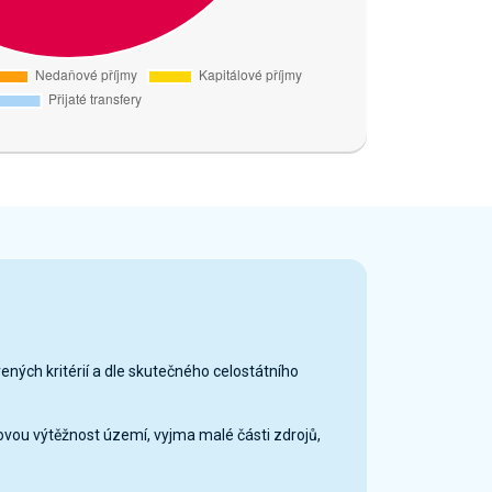
vených kritérií a dle skutečného celostátního
ovou výtěžnost území, vyjma malé části zdrojů,