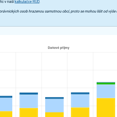
ic v naší
kalkulačce RUD
.
mů právnických osob hrazenou samotnou obcí, proto se mohou lišit od výš