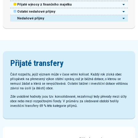
Přijaté výnosy z finančního majetku
Ostatní nedaňové příjmy
Nedaňové příjmy
Přijaté transfery
Část rozpočtu, jejíž význam může v čase velmi kolísat. Každý rok získá obec
příspěvek na přenesený výkon státní správy, což je běžná dotace, o kterou se
nemusí žádat a která se nevyúčtovává. Ostatní běžné i investiční dotace většinou
závisí na úsilí (a štěstí) obce.
Zde uváděné hodnoty jsou tzv. konsolidované, nezahrnují tedy převody mezi účty
obce nebo mezi rozpočtovými fondy. V průměru za sledované období tvořily
investiční transfery 69 % této kategorie příjmů.