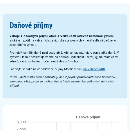
Daňové příjmy
Zdroje z daňových příjmů obce z velké části ovlivnit nemohou
, protože
získávají podíl na vybraných daních dle stanovených kritérií a dle skutečného
celostátního výnosu.
Pro nejvýnosnější daně není podstatné, kde se nachází sídlo poplatníka daně. V
systému téměř neexistuje vazba na daňovou výtěžnost území, vyjma malé části
zdrojů, které zohledňují počet zaměstnanců v obci.
Podívejte se také na odhadované příjmy Medlic v naší
kalkulačce RUD
.
Pozn. - data v této části neobsahují daň z příjmů právnických osob hrazenou
samotnou obcí, proto se mohou lišit od výše uvedených celkových daňových
příjmů