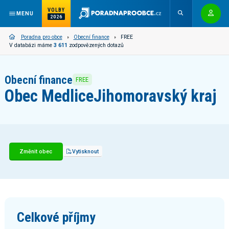
VOLBY
MENU
2026
Poradna pro obce
Obecní finance
FREE
V databázi máme
3 611
zodpovězených dotazů
Obecní finance
FREE
Obec Medlice
Jihomoravský kraj
Změnit obec
Vytisknout
Celkové příjmy