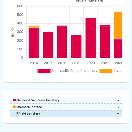
Neinvestiční přijaté transfery
Investiční dotace
Přijaté transfery