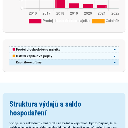
Prodej dlouhodobého majetku
Ostatní kapitálové příjmy
Kapitálové příjmy
Struktura výdajů a saldo
hospodaření
Výdaje se v základním členění dělí na běžné a kapitálové. Upozorňujeme, že ne
každý objemově velký výdaj se klasifikuje jako investice, neboť může jít o opravy.