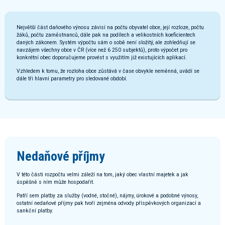
Největší část daňového výnosu závisí na počtu obyvatel obce, její rozloze, počtu
žáků, počtu zaměstnanců, dále pak na podílech a velikostních koeficientech
daných zákonem. Systém výpočtu sám o sobě není složitý, ale zohledňují se
navzájem všechny obce v ČR (více než 6 250 subjektů), proto výpočet pro
konkrétní obec doporučujeme provést s využitím již existujících aplikací.
Vzhledem k tomu, že rozloha obce zůstává v čase obvykle neměnná, uvádí se
dále tři hlavní parametry pro sledované období.
Nedaňové příjmy
V této části rozpočtu velmi záleží na tom, jaký obec vlastní majetek a jak
úspěšně s ním může hospodařit.
Patří sem platby za služby (vodné, stočné), nájmy, úrokové a podobné výnosy,
ostatní nedaňové příjmy pak tvoří zejména odvody příspěvkových organizací a
sankční platby.