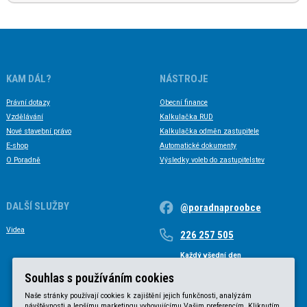
KAM DÁL?
NÁSTROJE
Právní dotazy
Obecní finance
Vzdělávání
Kalkulačka RUD
Nové stavební právo
Kalkulačka odměn zastupitele
E-shop
Automatické dokumenty
O Poradně
Výsledky voleb do zastupitelstev
DALŠÍ SLUŽBY
@poradnaproobce
Videa
226 257 505
Každý všední den
Každý všední den od 9 do 17 hodin
Souhlas s používáním cookies
Naše stránky používají cookies k zajištění jejich funkčnosti, analýzám
návštěvnosti a lepšímu marketingu vyhovujícímu Vašim preferencím. Kliknutím