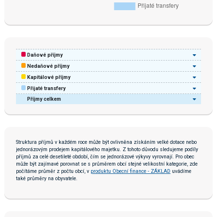
Daňové příjmy
Nedaňové příjmy
Kapitálové příjmy
Přijaté transfery
Příjmy celkem
Struktura příjmů v každém roce může být ovlivněna získáním velké dotace nebo
jednorázovým prodejem kapitálového majetku. Z tohoto důvodu sledujeme podíly
příjmů za celé desetileté období, čím se jednorázové výkyvy vyrovnají. Pro obec
může být zajímavé porovnat se s průměrem obcí stejné velikostní kategorie, zde
počítáme průměr z počtu obcí, v
produktu Obecní finance - ZÁKLAD
uvádíme
také průměry na obyvatele.