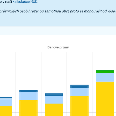
o v naší
kalkulačce RUD
.
mů právnických osob hrazenou samotnou obcí, proto se mohou lišit od výš