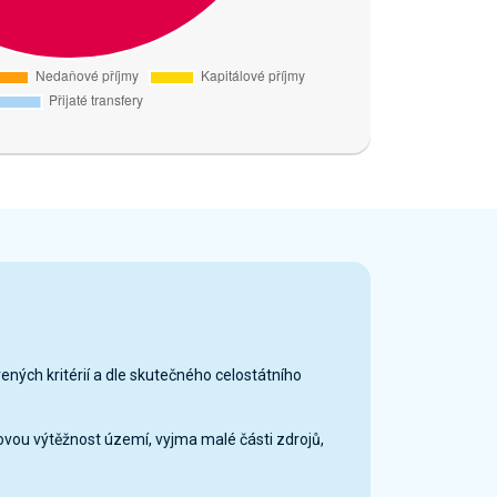
vených kritérií a dle skutečného celostátního
ovou výtěžnost území, vyjma malé části zdrojů,