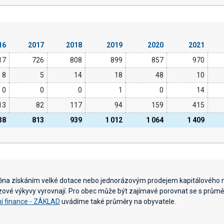
16
2017
2018
2019
2020
2021
17
726
808
899
857
970
8
5
14
18
48
10
0
0
0
1
0
14
13
82
117
94
159
415
38
813
939
1 012
1 064
1 409
něna získáním velké dotace nebo jednorázovým prodejem kapitálového 
ázové výkyvy vyrovnají. Pro obec může být zajímavé porovnat se s průměr
í finance - ZÁKLAD
uvádíme také průměry na obyvatele.