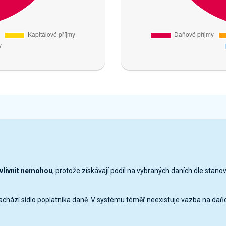
ovlivnit nemohou
, protože získávají podíl na vybraných daních dle stano
nachází sídlo poplatníka daně. V systému téměř neexistuje vazba na daň