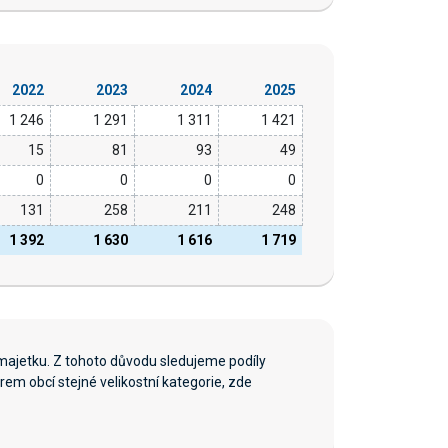
2022
2023
2024
2025
1 246
1 291
1 311
1 421
15
81
93
49
0
0
0
0
131
258
211
248
1 392
1 630
1 616
1 719
majetku. Z tohoto důvodu sledujeme podíly
em obcí stejné velikostní kategorie, zde