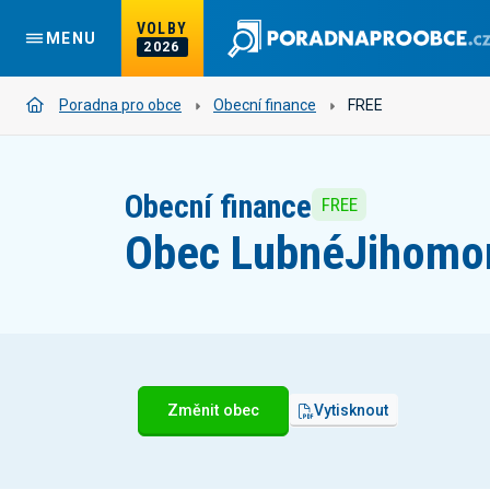
VOLBY
MENU
2026
Poradna pro obce
Obecní finance
FREE
Obecní finance
FREE
Obec Lubné
Jihomor
Změnit obec
Vytisknout