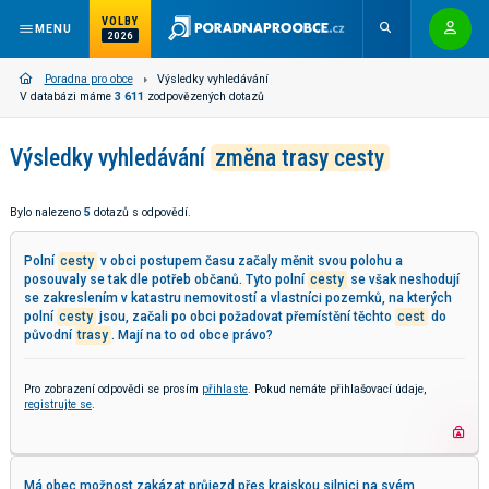
VOLBY
MENU
2026
Poradna pro obce
Výsledky vyhledávání
V databázi máme
3 611
zodpovězených dotazů
Výsledky vyhledávání
změna trasy cesty
Bylo nalezeno
5
dotazů s odpovědí.
Polní
cesty
v obci postupem času začaly měnit svou polohu a
posouvaly se tak dle potřeb občanů. Tyto polní
cesty
se však neshodují
se zakreslením v katastru nemovitostí a vlastníci pozemků, na kterých
polní
cesty
jsou, začali po obci požadovat přemístění těchto
cest
do
původní
trasy
. Mají na to od obce právo?
Pro zobrazení odpovědi se prosím
přihlaste
. Pokud nemáte přihlašovací údaje,
registrujte se
.
Má obec možnost zakázat průjezd přes krajskou silnici na svém