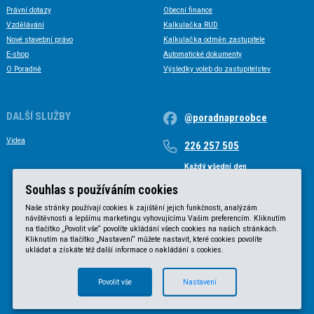
Právní dotazy
Obecní finance
Vzdělávání
Kalkulačka RUD
Nové stavební právo
Kalkulačka odměn zastupitele
E-shop
Automatické dokumenty
O Poradně
Výsledky voleb do zastupitelstev
DALŠÍ SLUŽBY
@poradnaproobce
Videa
226 257 505
Každý všední den
Každý všední den od 9 do 17 hodin
Souhlas s používáním cookies
Naše stránky používají cookies k zajištění jejich funkčnosti, analýzám
návštěvnosti a lepšímu marketingu vyhovujícímu Vašim preferencím. Kliknutím
na tlačítko „Povolit vše“ povolíte ukládání všech cookies na našich stránkách.
Kliknutím na tlačítko „Nastavení“ můžete nastavit, které cookies povolíte
ukládat a získáte též další informace o nakládání s cookies.
Povolit vše
Nastavení
© KVB advokátní kancelář s.r.o. 2025 |
Obchodní podmínky
|
Zásady ochrany osobních údajů
.