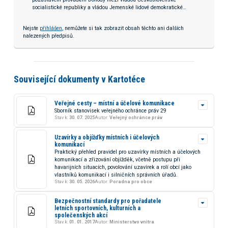
socialistické republiky a vládou Jemenské lidové demokratické
republiky o zrušení vízové povinnosti pro příslušníky smluvních států
konající služební cesty
Nejste
přihlášen
, nemůžete si tak zobrazit obsah těchto ani dalších
nalezených předpisů.
Související dokumenty v Kartotéce
Veřejné cesty – místní a účelové komunikace
Sborník stanovisek veřejného ochránce práv 29
Stav k:
30. 07. 2025
Autor:
Veřejný ochránce práv
Uzavírky a objížďky místních i účelových
komunikací
Praktický přehled pravidel pro uzavírky místních a účelových
komunikací a zřizování objížděk, včetně postupu při
havarijních situacích, povolování uzavírek a rolí obcí jako
vlastníků komunikací i silničních správních úřadů.
Stav k:
30. 05. 2026
Autor:
Poradna pro obce
Bezpečnostní standardy pro pořadatele
letních sportovních, kulturních a
společenských akcí
Stav k:
01. 01. 2017
Autor:
Ministerstvo vnitra