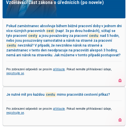
Vzdělávací část zákona o úřednících (po novele)
Pokud zaměstnanec absolvuje během běžné pracovní doby v jednom dni
více různých pracovních
cest
(např. 3x po dvou hodinách), sčítají se
tyto pracovní
cesty
a jsou považovány za pracovní
cestu
nad 5 hodin,
nebo jsou posuzovány samostatně a nárok na stravné za pracovní
cestu
nevzniká? V případě, že nevznikne nárok na stravné a
zaměstnanec v tento den neodpracuje na pracovišti alespoň 3 hodiny,
nemá ani nárok na stravenku. Jak můžeme v tomto případě postupovat?
Pro zobrazení odpovědi se prosím
přihlaste
. Pokud nemáte přihlašovací údaje,
registrujte se
.
Je nutné mít pro každou
cestu
mimo pracoviště cestovní příkaz?
Pro zobrazení odpovědi se prosím
přihlaste
. Pokud nemáte přihlašovací údaje,
registrujte se
.