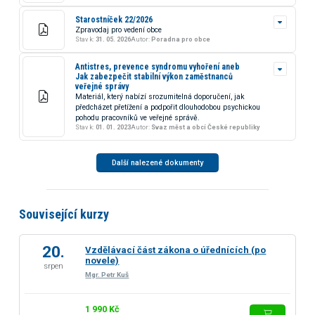
Starostníček 22/2026
Zpravodaj pro vedení obce
Stav k:
31. 05. 2026
Autor:
Poradna pro obce
Antistres, prevence syndromu vyhoření aneb
Jak zabezpečit stabilní výkon zaměstnanců
veřejné správy
Materiál, který nabízí srozumitelná doporučení, jak
předcházet přetížení a podpořit dlouhodobou psychickou
pohodu pracovníků ve veřejné správě.
Stav k:
01. 01. 2023
Autor:
Svaz měst a obcí České republiky
Další nalezené dokumenty
Související kurzy
20.
Vzdělávací část zákona o úřednících (po
novele)
srpen
Mgr. Petr Kuš
1 990 Kč