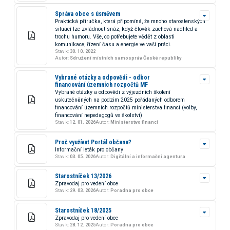
Správa obce s úsměvem
Praktická příručka, která připomíná, že mnoho starostenských
situací lze zvládnout snáz, když člověk zachová nadhled a
trochu humoru. Vše, co potřebujete vědět z oblasti
komunikace, řízení času a energie ve vaší práci.
Stav k:
30. 10. 2022
Autor:
Sdružení místních samospráv České republiky
Vybrané otázky a odpovědi - odbor
financování územních rozpočtů MF
Vybrané otázky a odpovědi z výjezdních školení
uskutečněných na podzim 2025 pořádaných odborem
financování územních rozpočtů ministerstva financí (volby,
financování nepedagogů ve školství)
Stav k:
12. 01. 2026
Autor:
Ministerstvo financí
Proč využívat Portál občana?
Informační leták pro občany
Stav k:
03. 05. 2026
Autor:
Digitální a informační agentura
Starostníček 13/2026
Zpravodaj pro vedení obce
Stav k:
29. 03. 2026
Autor:
Poradna pro obce
Starostníček 18/2025
Zpravodaj pro vedení obce
Stav k:
28. 12. 2025
Autor:
Poradna pro obce