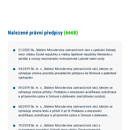
Nalezené právní předpisy
(6668)
21/2025 Sb., Sdělení Ministerstva zahraničních věcí o sjednání Dohody
mezi vládou České republiky a vládou Spolkové republiky Německo o
údržbě a rozvoji mezinárodní vnitrozemské Labské vodní cesty
34/2019 Sb. m. s., Sdělení Ministerstva zahraničních věcí, kterým se
vyhlašuje změna pravidla prováděcího předpisu ke Smlouvě o patentové
spolupráci
59/2019 Sb. m. s., Sdělení Ministerstva zahraničních věcí, kterým se
vyhlašuje změna přílohy I Protokolu o omezování acidifikace, eutrofizace
a přízemního ozónu k Úmluvě o dálkovém znečišťování ovzduší
přecházejícím hranice států
60/2019 Sb. m. s., Sdělení Ministerstva zahraničních věcí, kterým se
vyhlašuje změna textu a příloh II až IX Protokolu o omezování
acidifikace, eutrofizace a přízemního ozónu k Úmluvě o dálkovém
znečišťování ovzduší přecházejícím hranice států
19/2018 Sb. m. s., Sdělení Ministerstva zahraničních věcí o
pozastavení provádění Dohody mezi vládou Československé