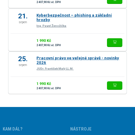
2 407,90 Kč vč. DPH
21.
Kyberbezpečnost – phishing a základní
hrozby
srpen
Ing. Pavel Ženožička
1 990 Kč
2 407,90 Kč vč. DPH
25.
Pracovní právo ve veřejné správě - novinky
2026
srpen
JUDr. František Malý LL.M.
1 990 Kč
2 407,90 Kč vč. DPH
KAM DÁL?
NÁSTROJE