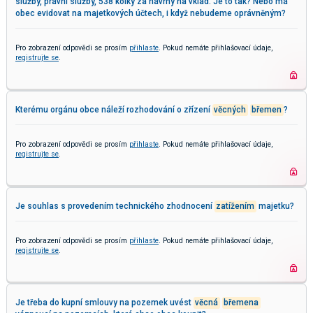
služby, právní služby, 538 kolky za návrhy na vklad. Je to tak? Nebo má
obec evidovat na majetkových účtech, i když nebudeme oprávněným?
Pro zobrazení odpovědi se prosím
přihlaste
. Pokud nemáte přihlašovací údaje,
registrujte se
.
Kterému orgánu obce náleží rozhodování o zřízení
věcných
břemen
?
Pro zobrazení odpovědi se prosím
přihlaste
. Pokud nemáte přihlašovací údaje,
registrujte se
.
Je souhlas s provedením technického zhodnocení
zatížením
majetku?
Pro zobrazení odpovědi se prosím
přihlaste
. Pokud nemáte přihlašovací údaje,
registrujte se
.
Je třeba do kupní smlouvy na pozemek uvést
věcná
břemena