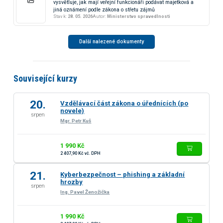
vysvětluje, jak mají veřejní funkcionáři podávat majetková a
jiná oznámení podle zákona o střetu zájmů
Stav k:
28. 05. 2026
Autor:
Ministerstvo spravedlnosti
Další nalezené dokumenty
Související kurzy
20.
Vzdělávací část zákona o úřednících (po
novele)
srpen
Mgr. Petr Kuš
1 990 Kč
2 407,90 Kč vč. DPH
21.
Kyberbezpečnost – phishing a základní
hrozby
srpen
Ing. Pavel Ženožička
1 990 Kč