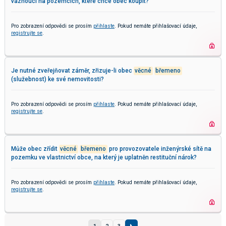
váznoucí na pozemcích, které chce obec koupit?
Pro zobrazení odpovědi se prosím
přihlaste
. Pokud nemáte přihlašovací údaje,
registrujte se
.
Je nutné zveřejňovat záměr, zřizuje-li obec
věcné
břemeno
(služebnost) ke své nemovitosti?
Pro zobrazení odpovědi se prosím
přihlaste
. Pokud nemáte přihlašovací údaje,
registrujte se
.
Může obec zřídit
věcné
břemeno
pro provozovatele inženýrské sítě na
pozemku ve vlastnictví obce, na který je uplatněn restituční nárok?
Pro zobrazení odpovědi se prosím
přihlaste
. Pokud nemáte přihlašovací údaje,
registrujte se
.