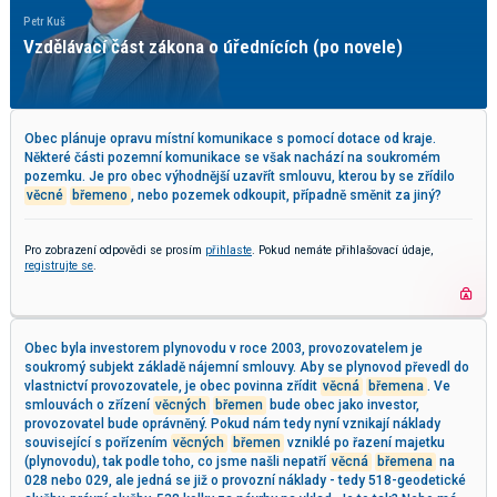
tr Kuš
Pavel
zdělávací část zákona o úřednících (po novele)
Kyb
Obec plánuje opravu místní komunikace s pomocí dotace od kraje.
Některé části pozemní komunikace se však nachází na soukromém
pozemku. Je pro obec výhodnější uzavřít smlouvu, kterou by se zřídilo
věcné
břemeno
, nebo pozemek odkoupit, případně směnit za jiný?
Pro zobrazení odpovědi se prosím
přihlaste
. Pokud nemáte přihlašovací údaje,
registrujte se
.
Obec byla investorem plynovodu v roce 2003, provozovatelem je
soukromý subjekt základě nájemní smlouvy. Aby se plynovod převedl do
vlastnictví provozovatele, je obec povinna zřídit
věcná
břemena
. Ve
smlouvách o zřízení
věcných
břemen
bude obec jako investor,
provozovatel bude oprávněný. Pokud nám tedy nyní vznikají náklady
související s pořízením
věcných
břemen
vzniklé po řazení majetku
(plynovodu), tak podle toho, co jsme našli nepatří
věcná
břemena
na
028 nebo 029, ale jedná se již o provozní náklady - tedy 518-geodetické