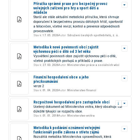
Příručka správné praxe pro bezpečný provoz
veřejných zařízení pro hry a sport dětí a
mládeže
Starší ale stále aktuální metodická příručka, která shrnuje
doporučení k bezpečnému provozu dětských hřišť, sportovišť
a tělocvičen, včetně revizí, kontrol a prevence odpovědnosti
provozovatele.
Stav k:
17. 05. 2026
Autor:
Sdružení českých spotřebitelů, z. ú.
Metodika k nové povinnosti obcí zajistit
výchovnou péči o dítě od 3 let věku
Vysvětlení povinnosti obce zajistit výchovnou péči o dítě,
včetně praktických postupů a příkladů z praxe.
Stav k:
27. 03. 2026
Autor:
Ministerstvo práce a sociálních věcí
Finanční hospodaření obce a jeho
přezkoumávání
verze 2
Stav k:
01. 04. 2020
Autor:
Ministerstvo financí
Rozpočtové hospodaření pro zastupitele obcí
Ucelený dokument od Ministerstva vnitra, který obsahuje vše
důležité týkající se rozpočtu obce.
Stav k:
01. 01. 2018
Autor:
Ministerstvo vnitra
Metodika k podávání oznámení veřejnými
funkcionáři podle zákona o střetu zájmů
Rozsáhlá metodika Ministerstva spravedlnosti, která