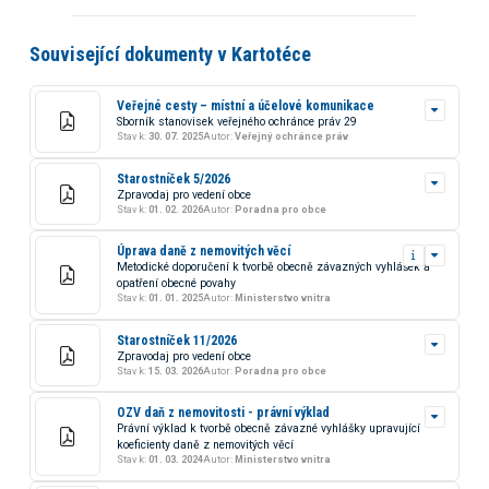
Související dokumenty v Kartotéce
Veřejné cesty – místní a účelové komunikace
Sborník stanovisek veřejného ochránce práv 29
Stav k:
30. 07. 2025
Autor:
Veřejný ochránce práv
Starostníček 5/2026
Zpravodaj pro vedení obce
Stav k:
01. 02. 2026
Autor:
Poradna pro obce
Úprava daně z nemovitých věcí
Metodické doporučení k tvorbě obecně závazných vyhlášek a
opatření obecné povahy
Stav k:
01. 01. 2025
Autor:
Ministerstvo vnitra
Starostníček 11/2026
Zpravodaj pro vedení obce
Stav k:
15. 03. 2026
Autor:
Poradna pro obce
OZV daň z nemovitosti - právní výklad
Právní výklad k tvorbě obecně závazné vyhlášky upravující
koeficienty daně z nemovitých věcí
Stav k:
01. 03. 2024
Autor:
Ministerstvo vnitra