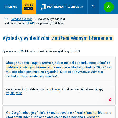
VOLBY
MENU
2026
Poradna pro obce
Výsledky vyhledávání
V databázi máme
3 611
zodpovězených dotazů
Výsledky vyhledávání
zatížení věcným břemenem
Bylo nalezeno
26
dotazů s odpovědí. Zobrazuji dotazy 1 až 10
Obec je nucena koupit pozemek, neboť majitel pozemku nesouhlasí se
zatížením
věcným
břemenem
kanalizace. Majitel požaduje 70,- Kč za
m2, což obec považuje za přijatelné. Musí obec vyvěšovat záměr a
nechat zhotovit znalecký posudek?
Pro zobrazení odpovědi se prosím
přihlaste
. Pokud nemáte přihlašovací údaje,
registrujte se
.
Který orgán obce je příslušný k rozhodování o zřízení
věcného
břemene
k pozemku, když bude obec oprávněná nebo povinná z
věcného