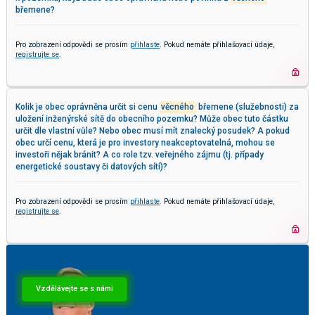
břemene?
Pro zobrazení odpovědi se prosím
přihlaste
. Pokud nemáte přihlašovací údaje,
registrujte se
.
Kolik je obec oprávněna určit si cenu
věcného
břemene (služebnosti) za
uložení inženýrské sítě do obecního pozemku? Může obec tuto částku
určit dle vlastní vůle? Nebo obec musí mít znalecký posudek? A pokud
obec určí cenu, která je pro investory neakceptovatelná, mohou se
investoři nějak bránit? A co role tzv. veřejného zájmu (tj. případy
energetické soustavy či datových sítí)?
Pro zobrazení odpovědi se prosím
přihlaste
. Pokud nemáte přihlašovací údaje,
registrujte se
.
Vzdělávejte se s námi