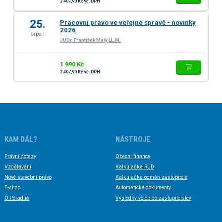
2 407,90 Kč vč. DPH
25.
Pracovní právo ve veřejné správě - novinky
2026
srpen
JUDr. František Malý LL.M.
1 990 Kč
2 407,90 Kč vč. DPH
KAM DÁL?
NÁSTROJE
Právní dotazy
Obecní finance
Vzdělávání
Kalkulačka RUD
Nové stavební právo
Kalkulačka odměn zastupitele
E-shop
Automatické dokumenty
O Poradně
Výsledky voleb do zastupitelstev