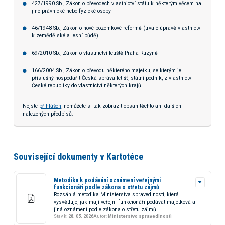
427/1990 Sb., Zákon o převodech vlastnictví státu k některým věcem na
jiné právnické nebo fyzické osoby
46/1948 Sb., Zákon o nové pozemkové reformě (trvalé úpravě vlastnictví
k zemědělské a lesní půdě)
69/2010 Sb., Zákon o vlastnictví letiště Praha-Ruzyně
166/2004 Sb., Zákon o převodu některého majetku, se kterým je
příslušný hospodařit Česká správa letišť, státní podnik, z vlastnictví
České republiky do vlastnictví některých krajů
Nejste
přihlášen
, nemůžete si tak zobrazit obsah těchto ani dalších
nalezených předpisů.
Související dokumenty v Kartotéce
Metodika k podávání oznámení veřejnými
funkcionáři podle zákona o střetu zájmů
Rozsáhlá metodika Ministerstva spravedlnosti, která
vysvětluje, jak mají veřejní funkcionáři podávat majetková a
jiná oznámení podle zákona o střetu zájmů
Stav k:
28. 05. 2026
Autor:
Ministerstvo spravedlnosti