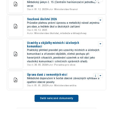
Metodický pokyn č. 15 (Centrální harmonizační jednotka) - 2.
verze
Stav k:
01. 12. 2025
Autor:
Ministerstvo financí
Svazkové školství 2026
Průvodce platnou právní úpravou a metodický návod zejména
pro obce, a ředitele škol a školských zařízení
Stav k:
02. 12. 2025
Autor:
Ministerstvo školství, mládeže a tělovýchovy
Uzavírky a objížďky místních i účelových
komunikací
Praktický přehled pravidel pro uzavírky místních a účelových
komunikací a zřizování objížděk, včetně postupu při
havarijních situacích, povolování uzavírek a rolí obcí jako
vlastníků komunikací i silničních správních úřadů.
Stav k:
30. 05. 2026
Autor:
Poradna pro obce
Úprava daně z nemovitých věcí
Metodické doporučení k tvorbě obecně závazných vyhlášek a
opatření obecné povahy
Stav k:
01. 01. 2025
Autor:
Ministerstvo vnitra
Další nalezené dokumenty