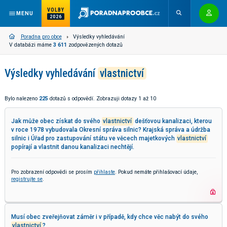
VOLBY
MENU
2026
Poradna pro obce
Výsledky vyhledávání
V databázi máme
3 611
zodpovězených dotazů
Výsledky vyhledávání
vlastnictví
Bylo nalezeno
225
dotazů s odpovědí. Zobrazuji dotazy 1 až 10
Jak může obec získat do svého
vlastnictví
dešťovou kanalizaci, kterou
v roce 1978 vybudovala Okresní správa silnic? Krajská správa a údržba
silnic i Úřad pro zastupování státu ve věcech majetkových
vlastnictví
popírají a vlastnit danou kanalizaci nechtějí.
Pro zobrazení odpovědi se prosím
přihlaste
. Pokud nemáte přihlašovací údaje,
registrujte se
.
Musí obec zveřejňovat záměr i v případě, kdy chce věc nabýt do svého
vlastnictví
?