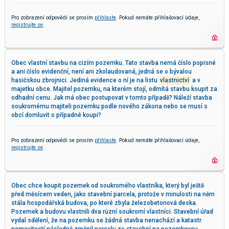
Pro zobrazení odpovědi se prosím
přihlaste
. Pokud nemáte přihlašovací údaje,
registrujte se
.
Obec vlastní stavbu na cizím pozemku. Tato stavba nemá číslo popisné
a ani číslo evidenční, není ani zkolaudovaná, jedná se o bývalou
hasičskou zbrojnici. Jediná evidence o ní je na listu
vlastnictví
a v
majetku obce. Majitel pozemku, na kterém stojí, odmítá stavbu koupit za
odhadní cenu. Jak má obec postupovat v tomto případě? Náleží stavba
soukromému majiteli pozemku podle nového zákona nebo se musí s
obcí domluvit o případné koupi?
Pro zobrazení odpovědi se prosím
přihlaste
. Pokud nemáte přihlašovací údaje,
registrujte se
.
Obec chce koupit pozemek od soukromého vlastníka, který byl ještě
před měsícem veden, jako stavební parcela, protože v minulosti na něm
stála hospodářská budova, po které zbyla železobetonová deska.
Pozemek a budovu vlastnili dva různí soukromí vlastníci. Stavební úřad
vydal sdělení, že na pozemku se žádná stavba nenachází a katastr