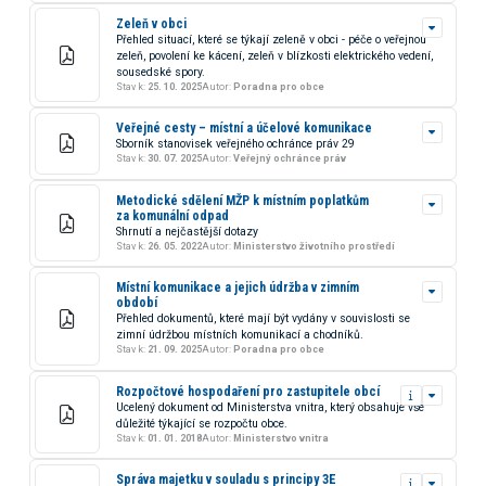
Zeleň v obci
Přehled situací, které se týkají zeleně v obci - péče o veřejnou
zeleň, povolení ke kácení, zeleň v blízkosti elektrického vedení,
sousedské spory.
Stav k:
25. 10. 2025
Autor:
Poradna pro obce
Veřejné cesty – místní a účelové komunikace
Sborník stanovisek veřejného ochránce práv 29
Stav k:
30. 07. 2025
Autor:
Veřejný ochránce práv
Metodické sdělení MŽP k místním poplatkům
za komunální odpad
Shrnutí a nejčastější dotazy
Stav k:
26. 05. 2022
Autor:
Ministerstvo životního prostředí
Místní komunikace a jejich údržba v zimním
období
Přehled dokumentů, které mají být vydány v souvislosti se
zimní údržbou místních komunikací a chodníků.
Stav k:
21. 09. 2025
Autor:
Poradna pro obce
Rozpočtové hospodaření pro zastupitele obcí
Ucelený dokument od Ministerstva vnitra, který obsahuje vše
důležité týkající se rozpočtu obce.
Stav k:
01. 01. 2018
Autor:
Ministerstvo vnitra
Správa majetku v souladu s principy 3E