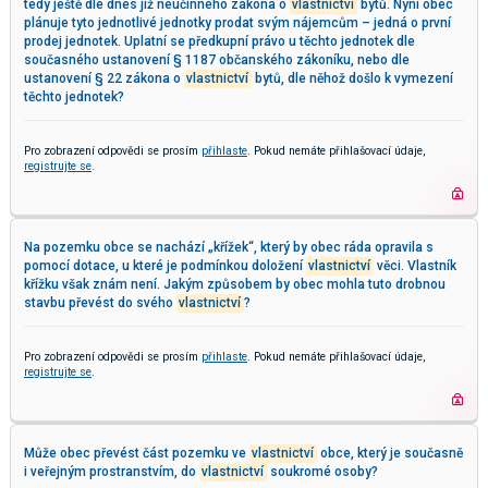
tedy ještě dle dnes již neúčinného zákona o
vlastnictví
bytů. Nyní obec
plánuje tyto jednotlivé jednotky prodat svým nájemcům – jedná o první
prodej jednotek. Uplatní se předkupní právo u těchto jednotek dle
současného ustanovení § 1187 občanského zákoníku, nebo dle
ustanovení § 22 zákona o
vlastnictví
bytů, dle něhož došlo k vymezení
těchto jednotek?
Pro zobrazení odpovědi se prosím
přihlaste
. Pokud nemáte přihlašovací údaje,
registrujte se
.
Na pozemku obce se nachází „křížek“, který by obec ráda opravila s
pomocí dotace, u které je podmínkou doložení
vlastnictví
věci. Vlastník
křížku však znám není. Jakým způsobem by obec mohla tuto drobnou
stavbu převést do svého
vlastnictví
?
Pro zobrazení odpovědi se prosím
přihlaste
. Pokud nemáte přihlašovací údaje,
registrujte se
.
Může obec převést část pozemku ve
vlastnictví
obce, který je současně
i veřejným prostranstvím, do
vlastnictví
soukromé osoby?