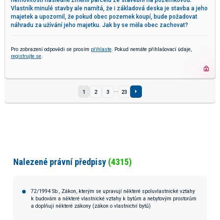
nemovitostí následně změnil parcelu ze stavební na pozemkovou.
Vlastník minulé stavby ale namítá, že i základová deska je stavba a jeho
majetek a upozornil, že pokud obec pozemek koupí, bude požadovat
náhradu za užívání jeho majetku. Jak by se měla obec zachovat?
Pro zobrazení odpovědi se prosím
přihlaste
. Pokud nemáte přihlašovací údaje,
registrujte se
.
...
1
2
3
23
Nalezené právní předpisy
(4315)
72/1994 Sb., Zákon, kterým se upravují některé spoluvlastnické vztahy
k budovám a některé vlastnické vztahy k bytům a nebytovým prostorům
a doplňují některé zákony (zákon o vlastnictví bytů)