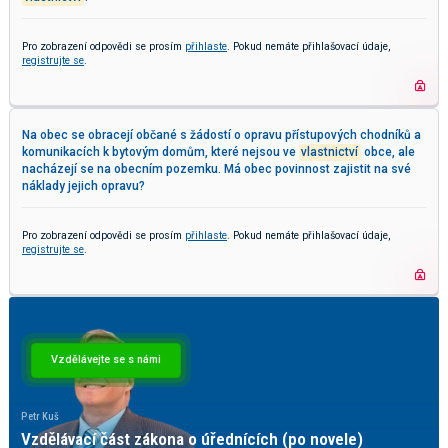
Pro zobrazení odpovědi se prosím
přihlaste
. Pokud nemáte přihlašovací údaje,
registrujte se
.
Na obec se obracejí občané s žádostí o opravu přístupových chodníků a
komunikacích k bytovým domům, které nejsou ve
vlastnictví
obce, ale
nacházejí se na obecním pozemku. Má obec povinnost zajistit na své
náklady jejich opravu?
Pro zobrazení odpovědi se prosím
přihlaste
. Pokud nemáte přihlašovací údaje,
registrujte se
.
Vzdělávejte se s námi
Petr Kuš
Pa
Vzdělávací část zákona o úřednících (po novele)
K