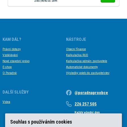
2 407,90 Kč vč. DPH
KAM DÁL?
NÁSTROJE
Právní dotazy
Obecní finance
Vzdělávání
Kalkulačka RUD
Nové stavební právo
Kalkulačka odměn zastupitele
E-shop
Automatické dokumenty
O Poradně
Výsledky voleb do zastupitelstev
DALŠÍ SLUŽBY
@poradnaproobce
Videa
226 257 505
Každý všední den
Každý všední den od 9 do 17 hodin
Souhlas s používáním cookies