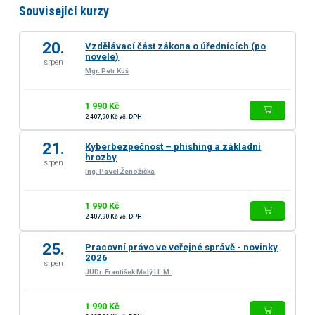
Související kurzy
20.
Vzdělávací část zákona o úřednících (po
novele)
srpen
Mgr. Petr Kuš
1 990 Kč
2 407,90 Kč vč. DPH
21.
Kyberbezpečnost – phishing a základní
hrozby
srpen
Ing. Pavel Ženožička
1 990 Kč
2 407,90 Kč vč. DPH
25.
Pracovní právo ve veřejné správě - novinky
2026
srpen
JUDr. František Malý LL.M.
1 990 Kč