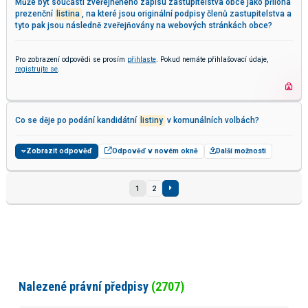
Může být součástí zveřejněného zápisu zastupitelstva obce jako příloha
prezenční
listina
, na které jsou originální podpisy členů zastupitelstva a
tyto pak jsou následně zveřejňovány na webových stránkách obce?
Pro zobrazení odpovědi se prosím
přihlaste
. Pokud nemáte přihlašovací údaje,
registrujte se
.
Co se děje po podání kandidátní
listiny
v komunálních volbách?
Zobrazit odpověď
Odpověď v novém okně
Další možnosti
1
2
Nalezené právní předpisy
(2707)