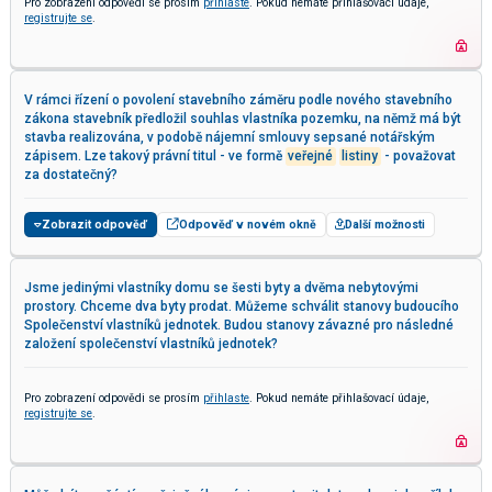
Pro zobrazení odpovědi se prosím
přihlaste
. Pokud nemáte přihlašovací údaje,
registrujte se
.
V rámci řízení o povolení stavebního záměru podle nového stavebního
zákona stavebník předložil souhlas vlastníka pozemku, na němž má být
stavba realizována, v podobě nájemní smlouvy sepsané notářským
zápisem. Lze takový právní titul - ve formě
veřejné
listiny
- považovat
za dostatečný?
Zobrazit odpověď
Odpověď v novém okně
Další možnosti
Jsme jedinými vlastníky domu se šesti byty a dvěma nebytovými
prostory. Chceme dva byty prodat. Můžeme schválit stanovy budoucího
Společenství vlastníků jednotek. Budou stanovy závazné pro následné
založení společenství vlastníků jednotek?
Pro zobrazení odpovědi se prosím
přihlaste
. Pokud nemáte přihlašovací údaje,
registrujte se
.