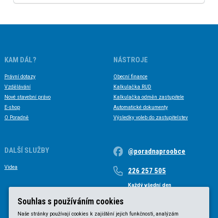
KAM DÁL?
NÁSTROJE
Právní dotazy
Obecní finance
Vzdělávání
Kalkulačka RUD
Nové stavební právo
Kalkulačka odměn zastupitele
E-shop
Automatické dokumenty
O Poradně
Výsledky voleb do zastupitelstev
DALŠÍ SLUŽBY
@poradnaproobce
Videa
226 257 505
Každý všední den
Každý všední den od 9 do 17 hodin
Souhlas s používáním cookies
Naše stránky používají cookies k zajištění jejich funkčnosti, analýzám