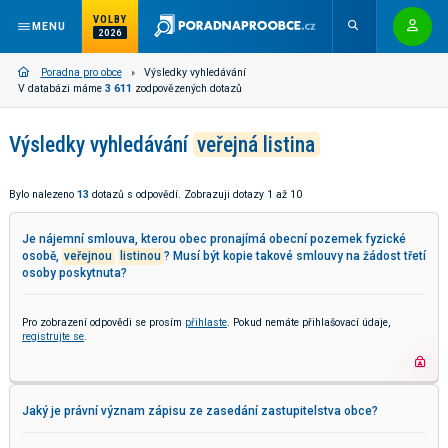
VOLBY
MENU
2026
Poradna pro obce
Výsledky vyhledávání
V databázi máme
3 611
zodpovězených dotazů
Výsledky vyhledávání
veřejná listina
Bylo nalezeno
13
dotazů s odpovědí. Zobrazuji dotazy 1 až 10
Je nájemní smlouva, kterou obec pronajímá obecní pozemek fyzické
osobě,
veřejnou
listinou
? Musí být kopie takové smlouvy na žádost třetí
osoby poskytnuta?
Pro zobrazení odpovědi se prosím
přihlaste
. Pokud nemáte přihlašovací údaje,
registrujte se
.
Jaký je právní význam zápisu ze zasedání zastupitelstva obce?