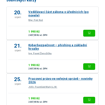
20.
Vzdělávací část zákona o úřednících (po
novele)
srpen
Mgr. Petr Kuš
1 990 Kč
2 407,90 Kč vč. DPH
21.
Kyberbezpečnost – phishing a základní
hrozby
srpen
Ing. Pavel Ženožička
1 990 Kč
2 407,90 Kč vč. DPH
25.
Pracovní právo ve veřejné správě - novinky
2026
srpen
JUDr. František Malý LL.M.
1 990 Kč
2 407,90 Kč vč. DPH