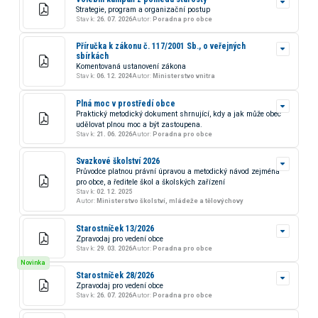
Strategie, program a organizační postup
Stav k:
26. 07. 2026
Autor:
Poradna pro obce
Příručka k zákonu č. 117/2001 Sb., o veřejných
sbírkách
Komentovaná ustanovení zákona
Stav k:
06. 12. 2024
Autor:
Ministerstvo vnitra
Plná moc v prostředí obce
Praktický metodický dokument shrnující, kdy a jak může obec
udělovat plnou moc a být zastoupena.
Stav k:
21. 06. 2026
Autor:
Poradna pro obce
Svazkové školství 2026
Průvodce platnou právní úpravou a metodický návod zejména
pro obce, a ředitele škol a školských zařízení
Stav k:
02. 12. 2025
Autor:
Ministerstvo školství, mládeže a tělovýchovy
Starostníček 13/2026
Zpravodaj pro vedení obce
Stav k:
29. 03. 2026
Autor:
Poradna pro obce
Novinka
Starostníček 28/2026
Zpravodaj pro vedení obce
Stav k:
26. 07. 2026
Autor:
Poradna pro obce