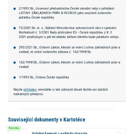
2/1993 Sb., Usnesení předsednictva České národní rady o vyhlášení
LISTINY ZÁKLADNÍCH PRÁV A SVOBOD jako součástí ústavního
pořádku České republiky
73/2001 Sb. m. s., Sdělení Ministerstva zahraničních věcí o sjednání
Rozhodnutí č. 3/2001 Rady přidružení EU - Česká republika z 8. 3.
2001 prodlužující o pět let období, během kterého bude jakákoliv veřejná
podpora poskytovaná Českou republikou posuzována s ohledem na
skutečnost, že Česká republika je považována za oblast shodnou s
295/2021 Sb., Ústavní zákon, kterým se mění Listina základních práv a
oblastmi Společenství podle článku 87(3)(a) Smlouvy zakládající
svobod, ve znění ústavního zákona č. 162/1998 Sb.
Evropské společenství
162/1998 Sb., Ústavní zákon, kterým se mění Listina základních práv a
svobod
1/1993 Sb., Ústava České republiky
Nejste
přihlášen
, nemůžete si tak zobrazit obsah těchto ani dalších
nalezených předpisů.
Související dokumenty v Kartotéce
Novinka
Volební kampaň z pohledu starosty