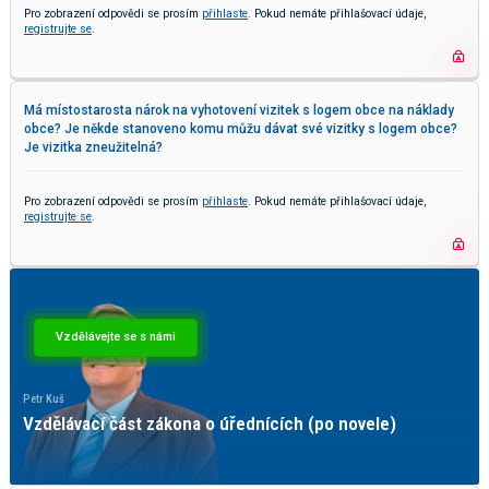
Pro zobrazení odpovědi se prosím
přihlaste
. Pokud nemáte přihlašovací údaje,
registrujte se
.
Má místostarosta nárok na vyhotovení vizitek s logem obce na náklady
obce? Je někde stanoveno komu můžu dávat své vizitky s logem obce?
Je vizitka zneužitelná?
Pro zobrazení odpovědi se prosím
přihlaste
. Pokud nemáte přihlašovací údaje,
registrujte se
.
Vzdělávejte se s námi
Petr Kuš
Pave
Vzdělávací část zákona o úřednících (po novele)
Ky