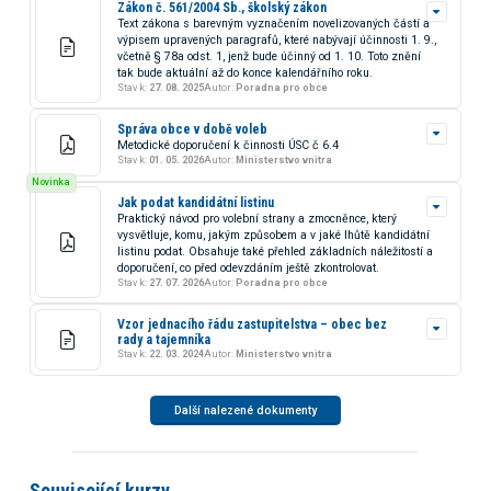
Zákon č. 561/2004 Sb., školský zákon
Text zákona s barevným vyznačením novelizovaných částí a
výpisem upravených paragrafů, které nabývají účinnosti 1. 9.,
včetně § 78a odst. 1, jenž bude účinný od 1. 10. Toto znění
tak bude aktuální až do konce kalendářního roku.
Stav k:
27. 08. 2025
Autor:
Poradna pro obce
Správa obce v době voleb
Metodické doporučení k činnosti ÚSC č 6.4
Stav k:
01. 05. 2026
Autor:
Ministerstvo vnitra
Novinka
Jak podat kandidátní listinu
Praktický návod pro volební strany a zmocněnce, který
vysvětluje, komu, jakým způsobem a v jaké lhůtě kandidátní
listinu podat. Obsahuje také přehled základních náležitostí a
doporučení, co před odevzdáním ještě zkontrolovat.
Stav k:
27. 07. 2026
Autor:
Poradna pro obce
Vzor jednacího řádu zastupitelstva – obec bez
rady a tajemníka
Stav k:
22. 03. 2024
Autor:
Ministerstvo vnitra
Další nalezené dokumenty
Související kurzy