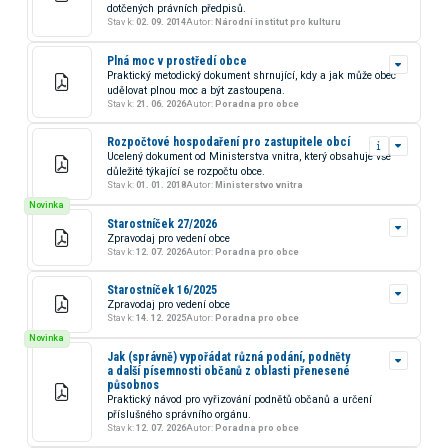
v Ulánbátaru a Velvyslanectví Mongolské lidové republiky v Praze ze
dotčených právních předpisů.
dne 1. března 1984
Stav k:
02. 09. 2014
Autor:
Národní institut pro kulturu
Plná moc v prostředí obce
Praktický metodický dokument shrnující, kdy a jak může obec
udělovat plnou moc a být zastoupena.
Stav k:
21. 06. 2026
Autor:
Poradna pro obce
Rozpočtové hospodaření pro zastupitele obcí
Ucelený dokument od Ministerstva vnitra, který obsahuje vše
důležité týkající se rozpočtu obce.
Stav k:
01. 01. 2018
Autor:
Ministerstvo vnitra
Novinka
Starostníček 27/2026
Zpravodaj pro vedení obce
Stav k:
12. 07. 2026
Autor:
Poradna pro obce
Starostníček 16/2025
Zpravodaj pro vedení obce
Stav k:
14. 12. 2025
Autor:
Poradna pro obce
Novinka
Jak (správně) vypořádat různá podání, podněty
a další písemnosti občanů z oblasti přenesené
působnos
Praktický návod pro vyřizování podnětů občanů a určení
příslušného správního orgánu.
Stav k:
12. 07. 2026
Autor:
Poradna pro obce