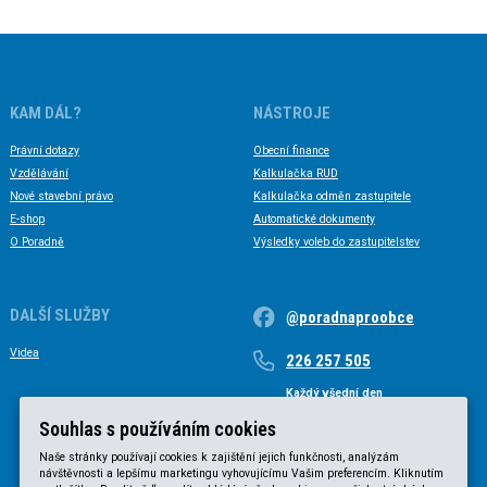
KAM DÁL?
NÁSTROJE
Právní dotazy
Obecní finance
Vzdělávání
Kalkulačka RUD
Nové stavební právo
Kalkulačka odměn zastupitele
E-shop
Automatické dokumenty
O Poradně
Výsledky voleb do zastupitelstev
DALŠÍ SLUŽBY
@poradnaproobce
Videa
226 257 505
Každý všední den
Každý všední den od 9 do 17 hodin
Souhlas s používáním cookies
Naše stránky používají cookies k zajištění jejich funkčnosti, analýzám
návštěvnosti a lepšímu marketingu vyhovujícímu Vašim preferencím. Kliknutím