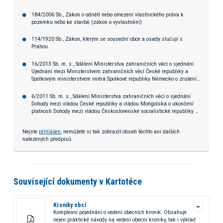
184/2006 Sb., Zákon o odnětí nebo omezení vlastnického práva k
pozemku nebo ke stavbě (zákon o vyvlastnění)
114/1920 Sb., Zákon, kterým se sousední obce a osady slučují s
Prahou.
16/2013 Sb. m. s., Sdělení Ministerstva zahraničních věcí o sjednání
Ujednání mezi Ministerstvem zahraničních věcí České republiky a
Spolkovým ministerstvem vnitra Spolkové republiky Německo o zrušení
svěřenecké správy nad pozemky měst Aš, Cheb a Planá, jakož i
právního nástupce původní obce Rathsam
6/2011 Sb. m. s., Sdělení Ministerstva zahraničních věcí o sjednání
Dohody mezi vládou České republiky a vládou Mongolska o ukončení
platnosti Dohody mezi vládou Československé socialistické republiky a
vládou Mongolské lidové republiky o vzájemném poskytnutí užívacího
práva k pozemkům pro výstavbu administrativně-služebních budov
Nejste
přihlášen
, nemůžete si tak zobrazit obsah těchto ani dalších
Velvyslanectví Československé socialistické republiky v Mongolské
nalezených předpisů.
lidové republice a Velvyslanectví Mongolské lidové republiky v
Československé socialistické republice ze dne 4. června 1976, včetně
Doplňku k Dohodě o vzájemném poskytnutí užívacího práva ze dne 29.
června 1982, tvořícího její nedílnou součást, Dohody o vzájemném
prodeji budov Velvyslanectví Československé socialistické republiky v
Mongolské lidové republice a Velvyslanectví Mongolské lidové republiky
Související dokumenty v Kartotéce
v Československé socialistické republice ze dne 4. června 1976 a
Ujednání mezi Ministerstvem financí Československé socialistické
republiky a Ministerstvem financí Mongolské lidové republiky o
Kroniky obcí
způsobu přepočtu národních měn na převoditelné ruble pro zúčtování
Komplexní pojednání o vedení obecních kronik. Obsahuje
výstavby objektů Velvyslanectví Československé socialistické republiky
nejen praktické návody na vedení obecní kroniky, tak i výklad