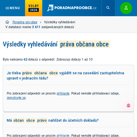
VOLBY
MENU
2026
Poradna pro obce
Výsledky vyhledávání
V databázi máme
3 611
zodpovězených dotazů
Výsledky vyhledávání
práva občana obce
Bylo nalezeno
62
dotazů s odpovědí. Zobrazuji dotazy 1 až 10
Je třeba
právo
občana
obce
vyjádřit se na zasedání zastupitelstva
upravit v jednacím řádu?
Pro zobrazení odpovědi se prosím
přihlaste
. Pokud nemáte přihlašovací údaje,
registrujte se
.
Má
občan
obce
právo
nahlížet do účetních dokladů?
Pro zobrazení odpovědi se prosím
přihlaste
. Pokud nemáte přihlašovací údaje,