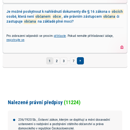
Je možné poskytnout k nahlédnutí dokumenty dle § 16 zákona o
obcích
osobě, která není
občanem
obce
, ale právním zástupcem
občana
či
zastupuje
občana
na základě plné moci?
Pro zobrazení odpovědi se prosím
přihlaste
. Pokud nemáte přihlašovací údaje,
registrujte se
.
...
1
2
3
7
Nalezené právní předpisy
(11224)
236/1920 Sb., Ústavní zákon, kterým se doplňují a mění dosavadní
ustanovení o nabývání a pozbývání státního občanství a práva
domovského v republice Československé.