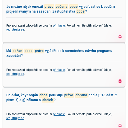
Je možné nějak omezit
právo
občana
obce
vyjadřovat se k bodům
projednávaným na zasedání zastupitelstva
obce
?
Pro zobrazení odpovědi se prosím
přihlaste
. Pokud nemáte přihlašovací údaje,
registrujte se
.
Má
občan
obce
právo
vyjádřit se k samotnému návrhu programu
zasedání?
Pro zobrazení odpovědi se prosím
přihlaste
. Pokud nemáte přihlašovací údaje,
registrujte se
.
Co dělat, když orgán
obce
porušuje
právo
občana
podle § 16 odst. 2
písm. f) a g) zákona o
obcích
?
Pro zobrazení odpovědi se prosím
přihlaste
. Pokud nemáte přihlašovací údaje,
registrujte se
.