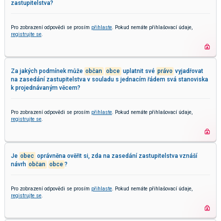
zastupitelstva?
Pro zobrazení odpovědi se prosím
přihlaste
. Pokud nemáte přihlašovací údaje,
registrujte se
.
Za jakých podmínek může
občan
obce
uplatnit své
právo
vyjadřovat
na zasedání zastupitelstva v souladu s jednacím řádem svá stanoviska
k projednávaným věcem?
Pro zobrazení odpovědi se prosím
přihlaste
. Pokud nemáte přihlašovací údaje,
registrujte se
.
Je
obec
oprávněna ověřit si, zda na zasedání zastupitelstva vznáší
návrh
občan
obce
?
Pro zobrazení odpovědi se prosím
přihlaste
. Pokud nemáte přihlašovací údaje,
registrujte se
.