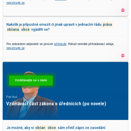
registrujte se
.
Nakolik je přípustné omezit či jinak upravit v jednacím řádu
práva
občana
obce
vyjádřit se?
Pro zobrazení odpovědi se prosím
přihlaste
. Pokud nemáte přihlašovací údaje,
registrujte se
.
Vzdělávejte se s námi
Petr Kuš
Pave
Vzdělávací část zákona o úřednících (po novele)
Ky
Je možné, aby si
občan
obce
sám ofotil zápis ze zasedání