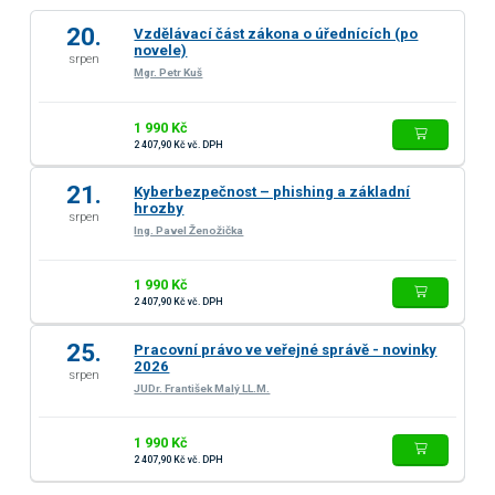
20.
Vzdělávací část zákona o úřednících (po
novele)
srpen
Mgr. Petr Kuš
1 990 Kč
2 407,90 Kč vč. DPH
21.
Kyberbezpečnost – phishing a základní
hrozby
srpen
Ing. Pavel Ženožička
1 990 Kč
2 407,90 Kč vč. DPH
25.
Pracovní právo ve veřejné správě - novinky
2026
srpen
JUDr. František Malý LL.M.
1 990 Kč
2 407,90 Kč vč. DPH