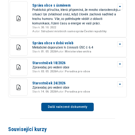
Správa obce s úsměvem
Praktická příručka, která připomíná, že mnoho starostenských
situací lze zvládnout snáz, když člověk zachová nadhled a
trochu humoru. Vše, co potřebujete vědět z oblasti
komunikace, řízení času a energie ve vaší práci.
Stav k:
30. 10. 2022
Autor:
Sdružení místních samospráv České republiky
Správa obce v době voleb
Metodické doporučení k činnosti ÚSC č 6.4
Stav k:
01. 05. 2026
Autor:
Ministerstvo vnitra
Starostníček 18/2026
Zpravodaj pro vedení obce
Stav k:
03. 05. 2026
Autor:
Poradna pro obce
Starostníček 24/2026
Zpravodaj pro vedení obce
Stav k:
14. 06. 2026
Autor:
Poradna pro obce
Další nalezené dokumenty
Související kurzy