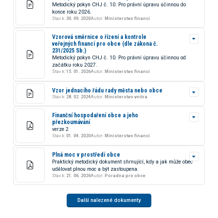
Metodický pokyn CHJ č. 10. Pro právní úpravu účinnou do
konce roku 2026.
Stav k:
30. 09. 2020
Autor:
Ministerstvo financí
Vzorová směrnice o řízení a kontrole
veřejných financí pro obce (dle zákona č.
231/2025 Sb.)
Metodický pokyn CHJ č. 10. Pro právní úpravu účinnou od
začátku roku 2027.
Stav k:
15. 01. 2026
Autor:
Ministerstvo financí
Vzor jednacího řádu rady města nebo obce
Stav k:
28. 02. 2024
Autor:
Ministerstvo vnitra
Finanční hospodaření obce a jeho
přezkoumávání
verze 2
Stav k:
01. 04. 2020
Autor:
Ministerstvo financí
Plná moc v prostředí obce
Praktický metodický dokument shrnující, kdy a jak může obec
udělovat plnou moc a být zastoupena.
Stav k:
21. 06. 2026
Autor:
Poradna pro obce
Další nalezené dokumenty