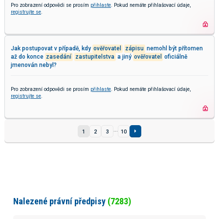
Pro zobrazení odpovědi se prosím
přihlaste
. Pokud nemáte přihlašovací údaje,
registrujte se
.
Jak postupovat v případě, kdy
ověřovatel
zápisu
nemohl být přítomen
až do konce
zasedání
zastupitelstva
a jiný
ověřovatel
oficiálně
jmenován nebyl?
Pro zobrazení odpovědi se prosím
přihlaste
. Pokud nemáte přihlašovací údaje,
registrujte se
.
...
1
2
3
10
Nalezené právní předpisy
(7283)