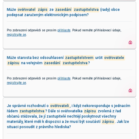
Může
ověřovatel
zápis
ze
zasedání
zastupitelstva
(rady) obce
podepsat zaručeným elektronickým podpisem?
Pro zobrazení odpovědi se prosím
přihlaste
. Pokud nemáte přihlašovací údaje,
registrujte se
.
Může starosta bez odsouhlasení
zastupitelstvem
určit
ověřovatele
zápisu
na veřejném
zasedání
zastupitelstva
?
Pro zobrazení odpovědi se prosím
přihlaste
. Pokud nemáte přihlašovací údaje,
registrujte se
.
Je správné rozhodnutí o
ověřovateli
, i když nekoresponduje s jednacím
řádem
zastupitelstva
? Dále si ověřovatelka
zápisu
zvolená z řad
občanů stěžovala, že jí zastupitelé nechtějí poskytnout všechny
materiály, které měli k dispozici a že musí být součástí
zápisu
. Jak lze
situaci posoudit z právního hlediska?