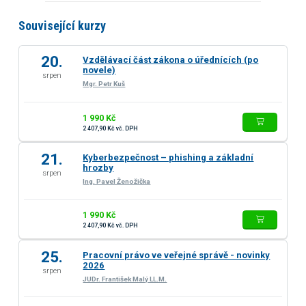
Související kurzy
20.
Vzdělávací část zákona o úřednících (po
novele)
srpen
Mgr. Petr Kuš
1 990 Kč
2 407,90 Kč vč. DPH
21.
Kyberbezpečnost – phishing a základní
hrozby
srpen
Ing. Pavel Ženožička
1 990 Kč
2 407,90 Kč vč. DPH
25.
Pracovní právo ve veřejné správě - novinky
2026
srpen
JUDr. František Malý LL.M.