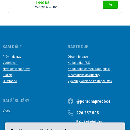
1 990 Kč
2 407,90 Kč vč. DPH
KAM DÁL?
NÁSTROJE
Právní dotazy
Obecní finance
Vzdělávání
Kalkulačka RUD
Nové stavební právo
Kalkulačka odměn zastupitele
E-shop
Automatické dokumenty
O Poradně
Výsledky voleb do zastupitelstev
DALŠÍ SLUŽBY
@poradnaproobce
Videa
226 257 505
Každý všední den
Každý všední den od 9 do 17 hodin