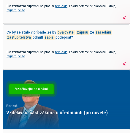
Pro zobrazení odpovědi se prosím
přihlaste
. Pokud nemáte přihlašovací údaje,
registrujte se
.
Co by se stalo v případě, že by
ověřovatel
zápisu
ze
zasedání
zastupitelstva
odmítl
zápis
podepsat?
Pro zobrazení odpovědi se prosím
přihlaste
. Pokud nemáte přihlašovací údaje,
registrujte se
.
Vzdělávejte se s námi
r Kuš
Pavel Ž
dělávací část zákona o úřednících (po novele)
Kybe