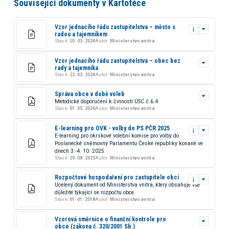
Související dokumenty v Kartotéce
Vzor jednacího řádu zastupitelstva – město s
radou a tajemníkem
Stav k:
20. 03. 2024
Autor:
Ministerstvo vnitra
Vzor jednacího řádu zastupitelstva – obec bez
rady a tajemníka
Stav k:
22. 03. 2024
Autor:
Ministerstvo vnitra
Správa obce v době voleb
Metodické doporučení k činnosti ÚSC č 6.4
Stav k:
01. 05. 2026
Autor:
Ministerstvo vnitra
E-learning pro OVK - volby do PS PČR 2025
E-learning pro okrskové volební komise pro volby do
Poslanecké sněmovny Parlamentu České republiky konané ve
dnech 3.-4. 10. 2025
Stav k:
29. 08. 2025
Autor:
Ministerstvo vnitra
Rozpočtové hospodaření pro zastupitele obcí
Ucelený dokument od Ministerstva vnitra, který obsahuje vše
důležité týkající se rozpočtu obce.
Stav k:
01. 01. 2018
Autor:
Ministerstvo vnitra
Vzorová směrnice o finanční kontrole pro
obce (zákona č. 320/2001 Sb.)