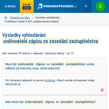
VOLBY
MENU
2026
Poradna pro obce
Výsledky vyhledávání
V databázi máme
3 611
zodpovězených dotazů
Výsledky vyhledávání
ověřovatelé zápisu ze zasedání zastupitelstva
Bylo nalezeno
97
dotazů s odpovědí. Zobrazuji dotazy 1 až 10
Musí být
ověřovatelé
zápisu
ze
zasedání
zastupitelstva
osoby
odlišné od starosty, resp. místostarosty?
Pro zobrazení odpovědi se prosím
přihlaste
. Pokud nemáte přihlašovací údaje,
registrujte se
.
Kdo může být
ověřovatelem
zápisu
ze
zasedání
zastupitelstva
?