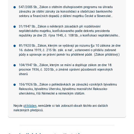
547/2005 Sb., Zákon o státním dluhopisovém programu na úhradu
závazku ze státní záruky za konsolidaci a stabilizaci bankovního
sektoru a finančních dopadů z dělení majetku České a Slovenské
Federativní Republiky mezi Českou republikou a Slovenskou republikou
ve prospěch České národní banky
31/1947 Sb., Zákon o některých zásadách při rozdělování
nepřátelského majetku, konfiskovaného podle dekretu presidenta
republiky ze dne 25. října 1945, č. 108 Sb., o konfiskaci nepřátelského
majetku a Fondech národní obnovy
81/1920 Sb., Zákon, kterým se vydávají po rozumu §u 10 zákona ze dne
16. dubna 1919, č. 215 Sb. zák. a nař., ustanovení o přídělu zabrané
půdy a upravuje se právní poměr ku přidělené půdě. (Zákon přídělový.)
104/1947 Sb., Zákon, kterým se mění a doplňuje zákon ze dne 18.
prosince 1936, č. 320 Sb., o změně správní působnosti vojenských
útvarů
156/1926 Sb., Zákon o pohledávkách ze závazků vzniklých bývalému
Rakousku, bývalému Uhersku, bývalému mocnářství Rakousko-
uherskému, říši Německé a německým státům.
Nejste
přihlášen
, nemůžete si tak zobrazit obsah těchto ani dalších
nalezených předpisů.