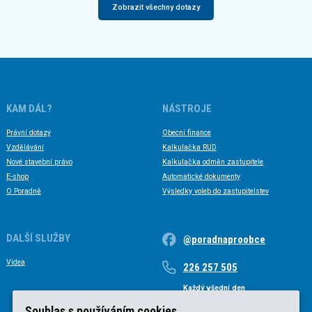
Zobrazit všechny dotazy
KAM DÁL?
NÁSTROJE
Právní dotazy
Obecní finance
Vzdělávání
Kalkulačka RUD
Nové stavební právo
Kalkulačka odměn zastupitele
E-shop
Automatické dokumenty
O Poradně
Výsledky voleb do zastupitelstev
DALŠÍ SLUŽBY
@poradnaproobce
Videa
226 257 505
Každý všední den
Každý všední den od 9 do 17 hodin
Souhlas s používáním cookies