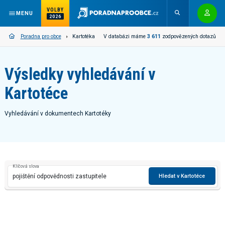
VOLBY
MENU
2026
V databázi máme
3 611
zodpovězených dotazů
Poradna pro obce
Kartotéka
Výsledky vyhledávání v
Kartotéce
Vyhledávání v dokumentech Kartotéky
Klíčová slova
Hledat v Kartotéce