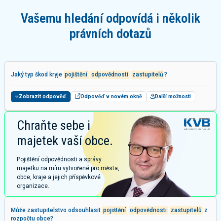
Vašemu hledání odpovídá i několik
právních dotazů
Jaký typ škod kryje
pojištění
odpovědnosti
zastupitelů
?
Zobrazit odpověď
Odpověď v novém okně
Další možnosti
Chraňte sebe i
majetek vaší obce.
Pojištění odpovědnosti a správy
majetku na míru vytvořené pro města,
obce, kraje a jejich příspěvkové
organizace.
Může zastupitelstvo odsouhlasit
pojištění
odpovědnosti
zastupitelů
z
rozpočtu obce?