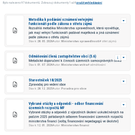
Bylo nalezeno 97 dokumentů. Zobrazuji dokumenty 1 až 8
zrušit vyhledávání
Metodika k podávání oznámení veřejnými
funkcionáři podle zákona o střetu zájmů
Rozsáhlá metodika Ministerstva spravedlnosti, která vysvětluje,
jak mají veřejní funkcionáři podávat majetková a jiná oznámení
podle zákona o střetu zájmů
Stav k:
28. 05. 2026
Autor:
Ministerstvo spravedlnosti
# střet zájmů
Odměňování členů zastupitelstev obcí (5.6)
Metodické doporučení k činnosti územních samosprávných celků
Stav k:
01. 07. 2024
Autor:
Ministerstvo vnitra
# odměňování
Starostníček 18/2025
Zpravodaj pro vedení obce
Stav k:
28. 12. 2025
Autor:
Poradna pro obce
Vybrané otázky a odpovědi - odbor financování
územních rozpočtů MF
Vybrané otázky a odpovědi z výjezdních školení uskutečněných na
podzim 2025 pořádaných odborem financování územních rozpočtů
ministerstva financí (volby, financování nepedagogů ve školství)
Stav k:
12. 01. 2026
Autor:
Ministerstvo financí