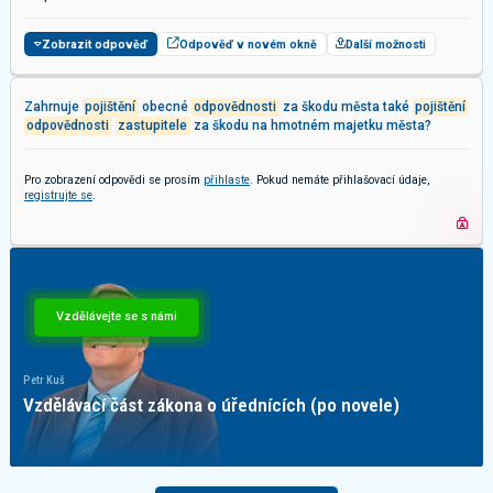
Zobrazit odpověď
Odpověď v novém okně
Další možnosti
Zahrnuje
pojištění
obecné
odpovědnosti
za škodu města také
pojištění
odpovědnosti
zastupitele
za škodu na hmotném majetku města?
Pro zobrazení odpovědi se prosím
přihlaste
. Pokud nemáte přihlašovací údaje,
registrujte se
.
Vzdělávejte se s námi
Petr Kuš
Vzdělávací část zákona o úřednících (po novele)