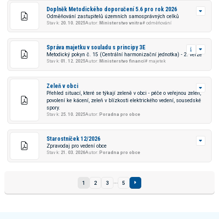
Doplněk Metodického doporučení 5.6 pro rok 2026
Odměňování zastupitelů územních samosprávných celků
Stav k:
20. 10. 2025
Autor:
Ministerstvo vnitra
# odměňování
Správa majetku v souladu s principy 3E
Metodický pokyn č. 15 (Centrální harmonizační jednotka) - 2. verze
Stav k:
01. 12. 2025
Autor:
Ministerstvo financí
# majetek
Zeleň v obci
Přehled situací, které se týkají zeleně v obci - péče o veřejnou zeleň,
povolení ke kácení, zeleň v blízkosti elektrického vedení, sousedské
spory.
Stav k:
25. 10. 2025
Autor:
Poradna pro obce
Starostníček 12/2026
Zpravodaj pro vedení obce
Stav k:
21. 03. 2026
Autor:
Poradna pro obce
...
1
2
3
5