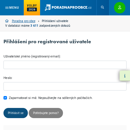
VOLBY
MENU
2026
Poradna pro obce
Přihlášení uživatele
V databázi máme
3 611
zodpovězených dotazů
Přihlášení pro registrované uživatele
Uživatelské jméno (registrovaný email):
Heslo:
Zapamatovat si mě. Nepoužívejte na sdílených počítačích.
Přihlásit se
Potřebujete pomoc?