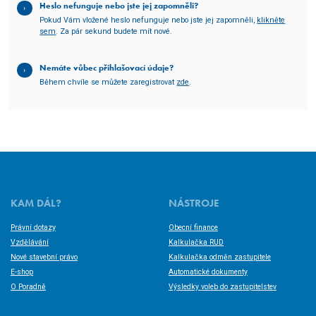
Heslo nefunguje nebo jste jej zapomněli?
Pokud Vám vložené heslo nefunguje nebo jste jej zapomněli,
klikněte
sem
. Za pár sekund budete mít nové.
Nemáte vůbec přihlašovací údaje?
Během chvíle se můžete zaregistrovat
zde
.
KAM DÁL?
NÁSTROJE
Právní dotazy
Obecní finance
Vzdělávání
Kalkulačka RUD
Nové stavební právo
Kalkulačka odměn zastupitele
E-shop
Automatické dokumenty
O Poradně
Výsledky voleb do zastupitelstev