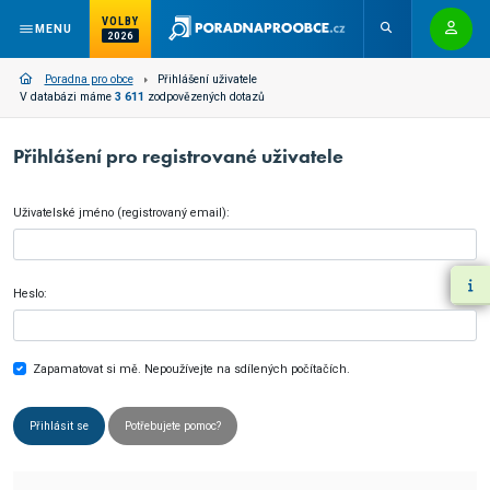
VOLBY
MENU
2026
Poradna pro obce
Přihlášení uživatele
V databázi máme
3 611
zodpovězených dotazů
Přihlášení pro registrované uživatele
Uživatelské jméno (registrovaný email):
Heslo:
Zapamatovat si mě. Nepoužívejte na sdílených počítačích.
Přihlásit se
Potřebujete pomoc?