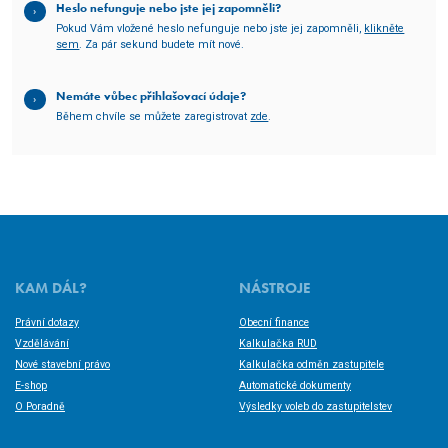
Heslo nefunguje nebo jste jej zapomněli?
Pokud Vám vložené heslo nefunguje nebo jste jej zapomněli,
klikněte
sem
. Za pár sekund budete mít nové.
Nemáte vůbec přihlašovací údaje?
Během chvíle se můžete zaregistrovat
zde
.
KAM DÁL?
NÁSTROJE
Právní dotazy
Obecní finance
Vzdělávání
Kalkulačka RUD
Nové stavební právo
Kalkulačka odměn zastupitele
E-shop
Automatické dokumenty
O Poradně
Výsledky voleb do zastupitelstev