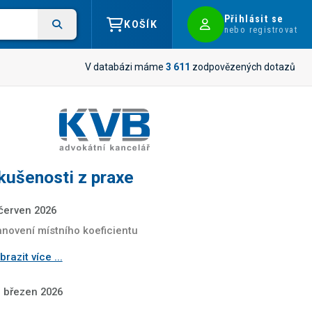
Přihlásit se
KOŠÍK
nebo registrovat
V databázi máme
3 611
zodpovězených dotazů
kušenosti z praxe
 červen 2026
anovení místního koeficientu
razit více ...
. březen 2026