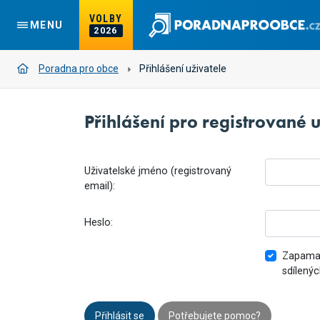
VOLBY
MENU
2026
Poradna pro obce
Přihlášení uživatele
Přihlášení pro registrované u
Uživatelské jméno (registrovaný
email):
Heslo:
Zapamat
sdílenýc
Přihlásit se
Potřebujete pomoc?