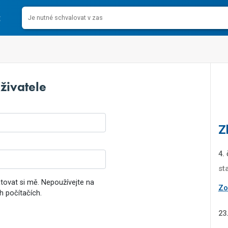
živatele
Z
4.
st
ovat si mě. Nepoužívejte na
Zob
h počítačích.
23