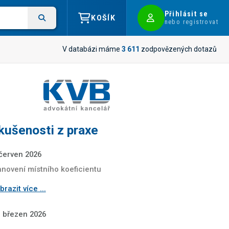
Přihlásit se
KOŠÍK
nebo registrovat
V databázi máme
3 611
zodpovězených dotazů
kušenosti z praxe
 červen 2026
anovení místního koeficientu
razit více ...
. březen 2026