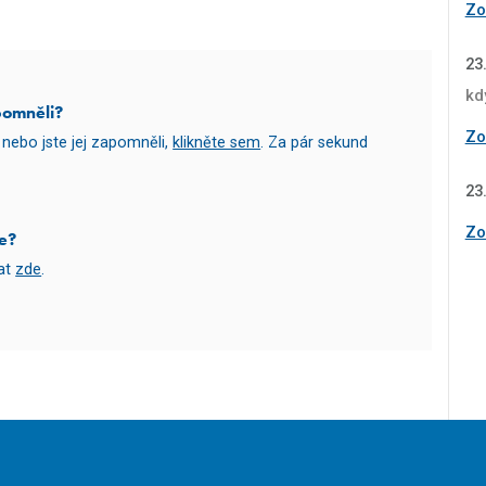
Zob
23
kd
pomněli?
Zob
nebo jste jej zapomněli,
klikněte sem
. Za pár sekund
23
Zob
e?
vat
zde
.