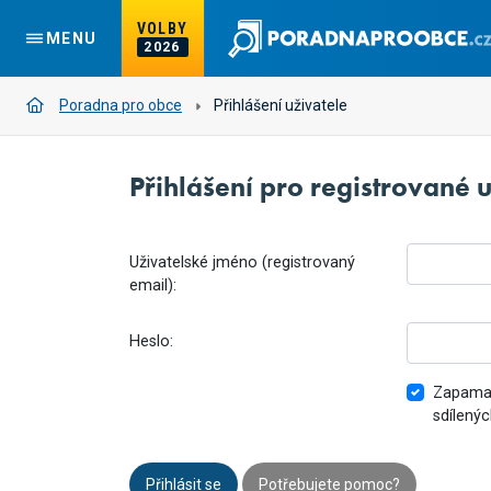
VOLBY
MENU
2026
Poradna pro obce
Přihlášení uživatele
Přihlášení pro registrované u
Uživatelské jméno (registrovaný
email):
Heslo:
Zapamat
sdílenýc
Přihlásit se
Potřebujete pomoc?