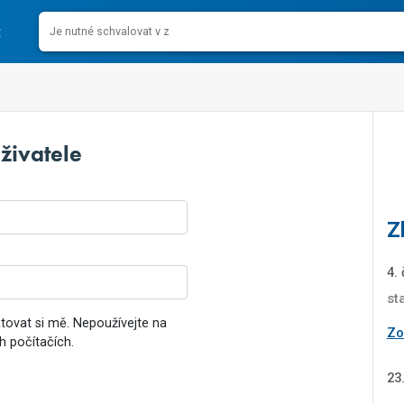
živatele
Z
4.
st
ovat si mě. Nepoužívejte na
Zob
h počítačích.
23