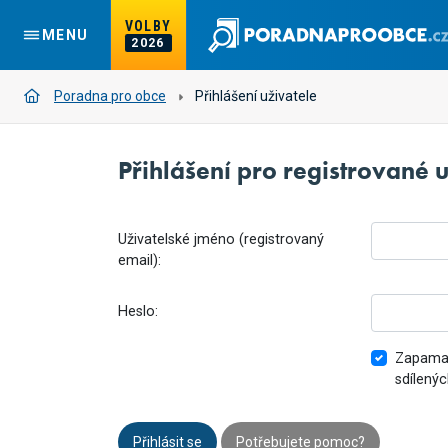
VOLBY
MENU
2026
Poradna pro obce
Přihlášení uživatele
Přihlášení pro registrované u
Uživatelské jméno (registrovaný
email):
Heslo:
Zapamat
sdílenýc
Přihlásit se
Potřebujete pomoc?