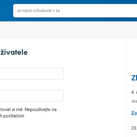
živatele
Z
4.
st
ovat si mě. Nepoužívejte na
Zob
h počítačích.
23