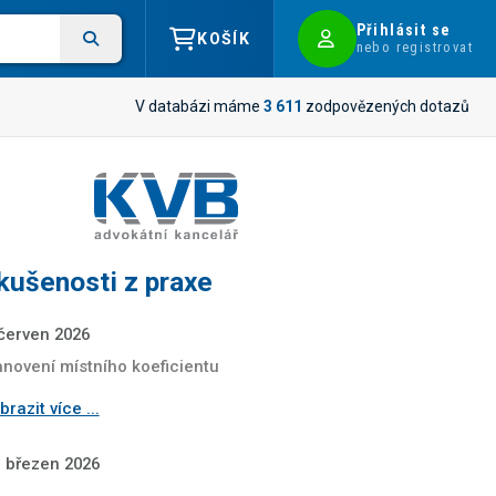
Přihlásit se
KOŠÍK
nebo registrovat
V databázi máme
3 611
zodpovězených dotazů
kušenosti z praxe
 červen 2026
anovení místního koeficientu
razit více ...
. březen 2026