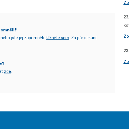
Zob
23
kd
pomněli?
Zob
nebo jste jej zapomněli,
klikněte sem
. Za pár sekund
23
Zob
e?
vat
zde
.