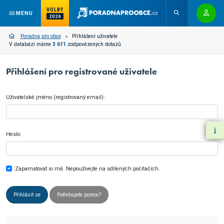
VOLBY
MENU
2026
Poradna pro obce
Přihlášení uživatele
V databázi máme
3 611
zodpovězených dotazů
Přihlášení pro registrované uživatele
Uživatelské jméno (registrovaný email):
Heslo:
Zapamatovat si mě. Nepoužívejte na sdílených počítačích.
Přihlásit se
Potřebujete pomoc?