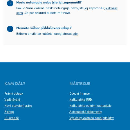
Heslo nefunguje nebo jste jej zapomněli?
Pokud Vám vložené heslo nefunguje nebo jste jej zapomněli,
klikněte
sem
. Za pár sekund budete mít nové.
Nemáte vůbec přihlašovací údaje?
Během chvíle se můžete zaregistrovat
zde
.
KAM DÁL?
NÁSTROJE
Právní dotazy
Obecní finance
Vzdělávání
Kalkulačka RUD
Nové stavební právo
Kalkulačka odměn zastupitele
E-shop
Automatické dokumenty
O Poradně
Výsledky voleb do zastupitelstev